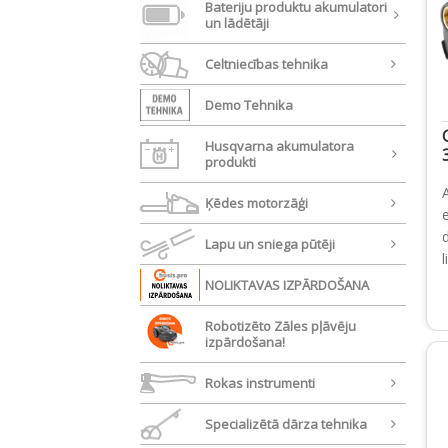
Bateriju produktu akumulatori
un lādētāji
Celtniecības tehnika
Demo Tehnika
Husqvarna akumulatora
produkti
Ķēdes motorzāģi
Lapu un sniega pūtēji
l
NOLIKTAVAS IZPĀRDOŠANA
Robotizēto Zāles pļāvēju
izpārdošana!
Rokas instrumenti
Specializētā dārza tehnika