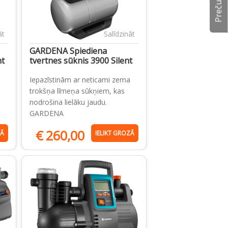
āt
Salīdzināt
GARDENA Spiediena
nt
tvertnes sūknis 3900 Silent
Iepazīstinām ar neticami zema
trokšņa līmeņa sūkņiem, kas
nodrošina lielāku jaudu.
GARDENA
€
260,00
ZĀ
IELIKT GROZĀ