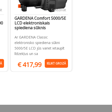
āt
Salīdzināt
GARDENA Comfort 5000/5E
00
LCD elektroniskais
spiediena sūknis
Ar GARDENA Classic
elektronisko spiediena sūkni
5000/5E LCD jūs variet ietaupīt
līdzekļus un sa
€
417,99
ZĀ
IELIKT GROZĀ