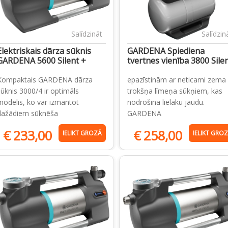
Salīdzināt
Salīdzin
Elektriskais dārza sūknis
GARDENA Spiediena
GARDENA 5600 Silent +
tvertnes vienība 3800 Sile
Kompaktais GARDENA dārza
epazīstinām ar neticami zema
sūknis 3000/4 ir optimāls
trokšņa līmeņa sūkņiem, kas
modelis, ko var izmantot
nodrošina lielāku jaudu.
dažādiem sūknēša
GARDENA
€
233,00
€
258,00
IELIKT GROZĀ
IELIKT GRO