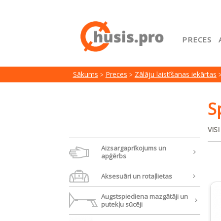
PRECES
Sākuml
Sākums
Preces
Zālāju laistīšanas iekārtas
Google
Lojalit
S
Preču i
VIS
Serviss
Aizsargaprīkojums un
apģērbs
Aksesuāri un rotaļlietas
Augstspiediena mazgātāji un
putekļu sūcēji