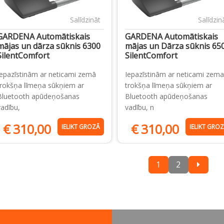
Salīdzināt
Salīdzin
GARDENA Automātiskais
GARDENA Automātiskais
mājas un dārza sūknis 6300
mājas un Dārza sūknis 65
SilentComfort
SilentComfort
Iepazīstinām ar neticami zemā
Iepazīstinām ar neticami zema
trokšņa līmeņa sūkņiem ar
trokšņa līmeņa sūkņiem ar
Bluetooth apūdeņošanas
Bluetooth apūdeņošanas
vadību,
vadību, n
€
310,00
€
310,00
IELIKT GROZĀ
IELIKT GRO
1
2