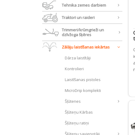
Tehnika zemes darbiem
Traktori un raideri
Trimmeri/krūmgrieži un
dzīvžoga šķēres
Zālāju laistīšanas iekārtas
Dārza laistītāji
Kontrolieri
Laistīšanas pistoles
MicroDrip komplekti
Šļūtenes
Šļūteņu Kārbas
Šļūteņu ratiņi
Šļūteņu savienotāji