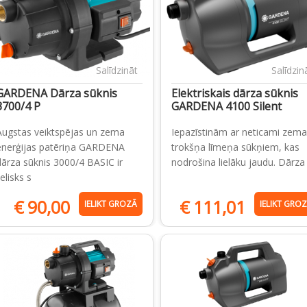
Salīdzināt
Salīdzin
GARDENA Dārza sūknis
Elektriskais dārza sūknis
3700/4 P
GARDENA 4100 Silent
Augstas veiktspējas un zema
Iepazīstinām ar neticami zema
enerģijas patēriņa GARDENA
trokšņa līmeņa sūkņiem, kas
dārza sūknis 3000/4 BASIC ir
nodrošina lielāku jaudu. Dārza
ielisks s
€
90,00
€
111,01
IELIKT GROZĀ
IELIKT GRO