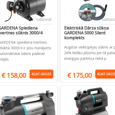
Salīdzināt
Salīdzin
GARDENA Spiediena
Elektriskā Dārza sūkņa
tvertnes sūknis 3000/4
GARDENA 5000 Silent
komplekts
GARDENA spiediena tvertnes
Augstas veiktspējas sūknis ar 
iekārta 3000/4 ir jūsu risinājums
26% lielāku plūsmu pie tā paša
automātiskai ūdens padevei
enerģijas patēriņa nekā p
mājās
€
158,00
€
175,00
IELIKT GROZĀ
IELIKT GRO