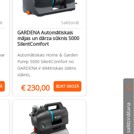
āt
Salīdzināt
GARDENA Automātiskais
mājas un dārza sūknis 5000
SilentComfort
par
Automātiskais Home & Garden
Pump 5000 SilentComfort no
GARDENA ir elektriskais ūdens
sūknis,
€
230,00
ZĀ
IELIKT GROZĀ
Preču salīdzināšana