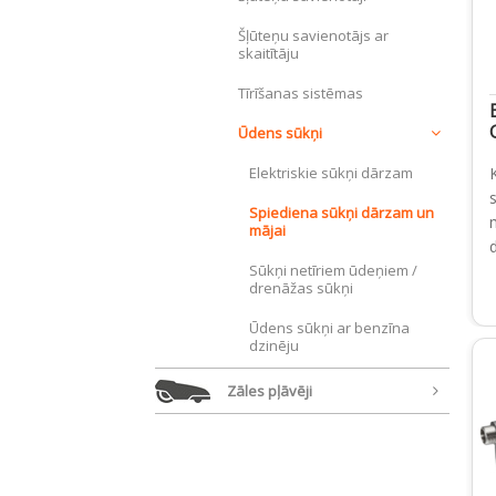
Šļūteņu savienotājs ar
skaitītāju
Tīrīšanas sistēmas
Ūdens sūkņi
Elektriskie sūkņi dārzam
Spiediena sūkņi dārzam un
mājai
Sūkņi netīriem ūdeņiem /
drenāžas sūkņi
Ūdens sūkņi ar benzīna
dzinēju
Zāles pļāvēji