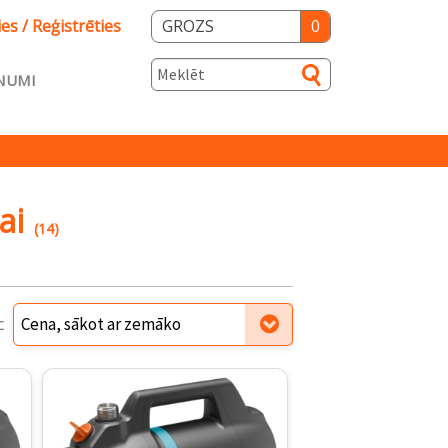
ies / Reģistrēties
GROZS
0
NUMI
s
ai
(14)
ka
Salidzini.lv
c