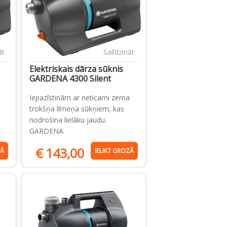
āt
Salīdzināt
Elektriskais dārza sūknis
GARDENA 4300 Silent
Iepazīstinām ar neticami zema
trokšņa līmeņa sūkņiem, kas
nodrošina lielāku jaudu.
GARDENA
€
143,00
ZĀ
IELIKT GROZĀ