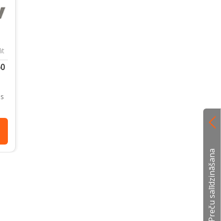
āt
60
as
Preču salīdzināšana