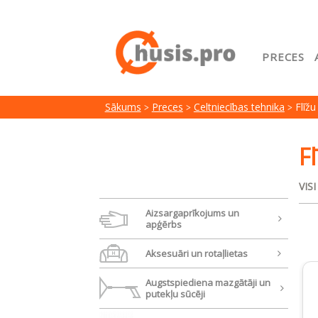
PRECES
Sākuml
Sākums
Preces
Celtniecības tehnika
Flīžu
Google
Lojalit
Fl
Preču i
VIS
Serviss
Aizsargaprīkojums un
apģērbs
Aksesuāri un rotaļlietas
Augstspiediena mazgātāji un
putekļu sūcēji