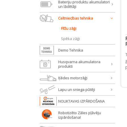
Bateriju produktu akumulatori
un lādētāji
Celtniecības tehnika
Flīžu zāģi
Spēka zāģi
Demo Tehnika
Husqvarna akumulatora
produkti
Ķēdes motorzāģi
Lapu un sniega pūtēji
NOLIKTAVAS IZPĀRDOŠANA
Robotizēto Zāles pļāvēju
izpārdošana!