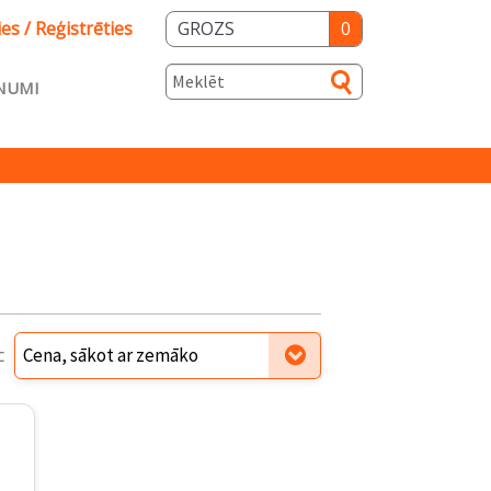
ies / Reģistrēties
GROZS
0
NUMI
s
ka
Salidzini.lv
c