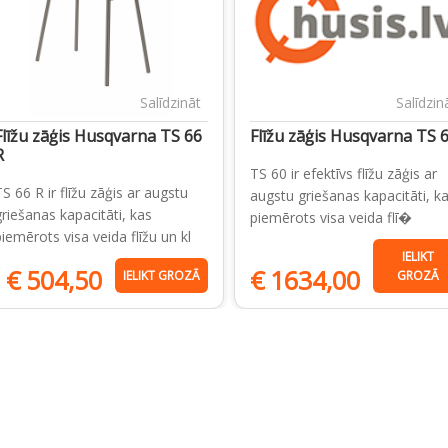
Salīdzināt
Salīdzin
Flīžu zāģis Husqvarna TS 66
Flīžu zāģis Husqvarna TS 
R
TS 60 ir efektīvs flīžu zāģis ar
TS 66 R ir flīžu zāģis ar augstu
augstu griešanas kapacitāti, k
griešanas kapacitāti, kas
piemērots visa veida flī�
piemērots visa veida flīžu un kl
IELIKT
€
504,50
€
1634,00
IELIKT GROZĀ
GROZĀ