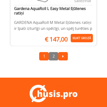
Salīdzināt
Gardena AquaRoll L Easy Metal šļūtenes
ratiņi
GARDENA AquaRoll M Metal šļūtenes ratiņi
ir īpaši izturīgi un spēcīgi, un spēj turēties p
€
147,00
IELIKT GROZĀ
1
2