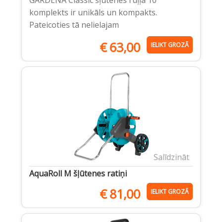
GARDENA Classic šļūtenes ruļļa 10
komplekts ir unikāls un kompakts.
Pateicoties tā nelielajam
€
63,00
IELIKT GROZĀ
Salīdzināt
AquaRoll M šļūtenes ratiņi
€
81,00
IELIKT GROZĀ