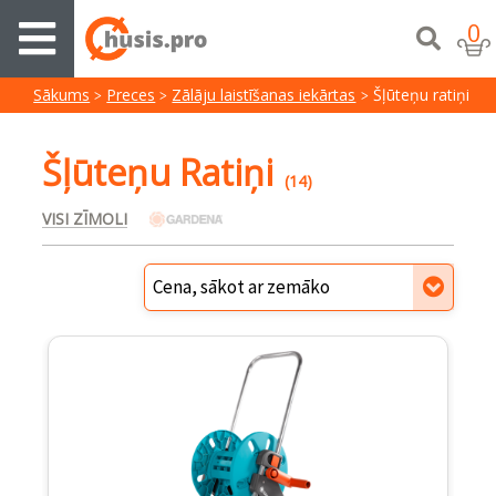
0
Sākums
Preces
Zālāju laistīšanas iekārtas
Šļūteņu ratiņi
Šļūteņu Ratiņi
(14)
VISI ZĪMOLI