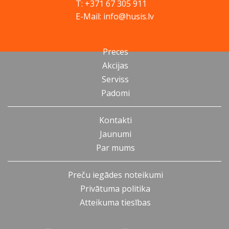
T: +371 67 305 911
E-Mail: info@husis.lv
Preces
Akcijas
Serviss
Padomi
Kontakti
Jaunumi
Par mums
Preču iegādes noteikumi
Privātuma politika
Atteikuma tiesības