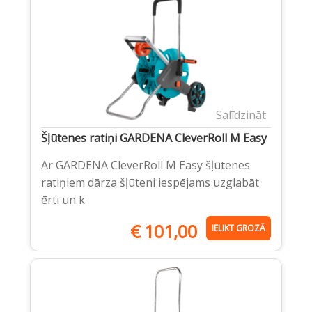
Salīdzināt
Šļūtenes ratiņi GARDENA CleverRoll M Easy
Ar GARDENA CleverRoll M Easy šļūtenes
ratiņiem dārza šļūteni iespējams uzglabāt
ērti un k
€
101,00
IELIKT GROZĀ