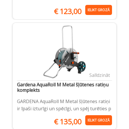
€
123,00
IELIKT GROZĀ
Salīdzināt
Gardena AquaRoll M Metal šļūtenes ratiņu
komplekts
GARDENA AquaRoll M Metal šļūtenes ratiņi
ir īpaši izturīgi un spēcīgi, un spēj turēties p
€
135,00
IELIKT GROZĀ