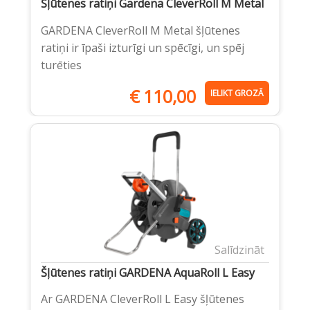
Šļūtenes ratiņi Gardena CleverRoll M Metal
GARDENA CleverRoll M Metal šļūtenes
ratiņi ir īpaši izturīgi un spēcīgi, un spēj
turēties
€
110,00
IELIKT GROZĀ
Salīdzināt
Šļūtenes ratiņi GARDENA AquaRoll L Easy
Ar GARDENA CleverRoll L Easy šļūtenes