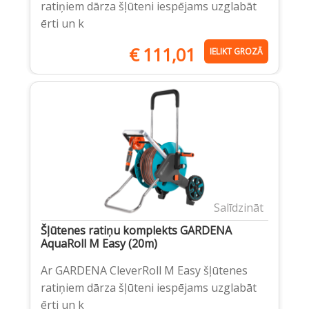
ratiņiem dārza šļūteni iespējams uzglabāt
ērti un k
€
111,01
IELIKT GROZĀ
Salīdzināt
Šļūtenes ratiņu komplekts GARDENA
AquaRoll M Easy (20m)
Ar GARDENA CleverRoll M Easy šļūtenes
ratiņiem dārza šļūteni iespējams uzglabāt
ērti un k