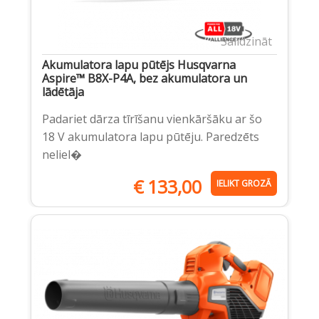
Salīdzināt
Akumulatora lapu pūtējs Husqvarna
Aspire™ B8X-P4A, bez akumulatora un
lādētāja
Padariet dārza tīrīšanu vienkāršāku ar šo
18 V akumulatora lapu pūtēju. Paredzēts
neliel�
€
133,00
IELIKT GROZĀ