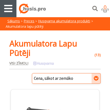
0
Sākums
Preces
Husqvarna akumulatora produkti
Akumulatora lapu pūtēji
Akumulatora Lapu
Pūtēji
(13)
VISI ZĪMOLI