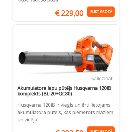
€
229,00
IELIKT GROZĀ
Salīdzināt
Akumulatora lapu pūtējs Husqvarna 120iB
komplekts (BLi20+QC80)
Husqvarna 120iB ir viegls un ērti lietojams
akumulatora pūtējs, kas piemērots maziem
un vidēja
IELIKT GROZĀ