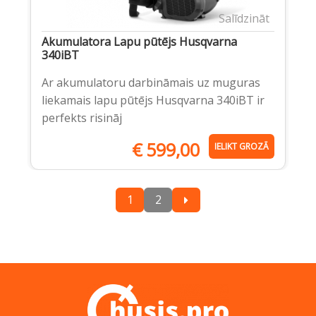
Salīdzināt
Akumulatora Lapu pūtējs Husqvarna
340iBT
Ar akumulatoru darbināmais uz muguras
liekamais lapu pūtējs Husqvarna 340iBT ir
perfekts risināj
€
599,00
IELIKT GROZĀ
1
2