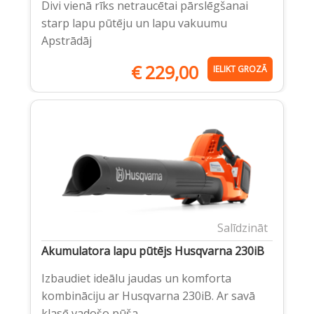
Divi vienā rīks netraucētai pārslēgšanai
starp lapu pūtēju un lapu vakuumu
Apstrādāj
€
229,00
IELIKT GROZĀ
Salīdzināt
Akumulatora lapu pūtējs Husqvarna 230iB
Izbaudiet ideālu jaudas un komforta
kombināciju ar Husqvarna 230iB. Ar savā
klasē vadošo pūša