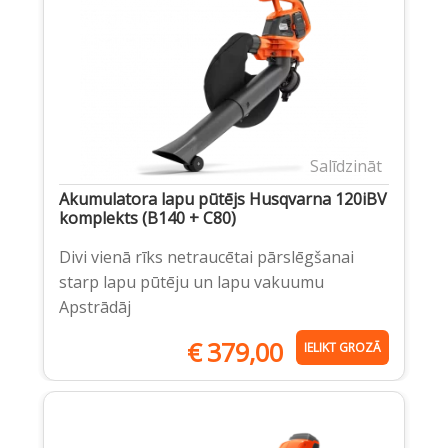
Salīdzināt
Akumulatora lapu pūtējs Husqvarna 120iBV
komplekts (B140 + C80)
Divi vienā rīks netraucētai pārslēgšanai
starp lapu pūtēju un lapu vakuumu
Apstrādāj
€
379,00
IELIKT GROZĀ