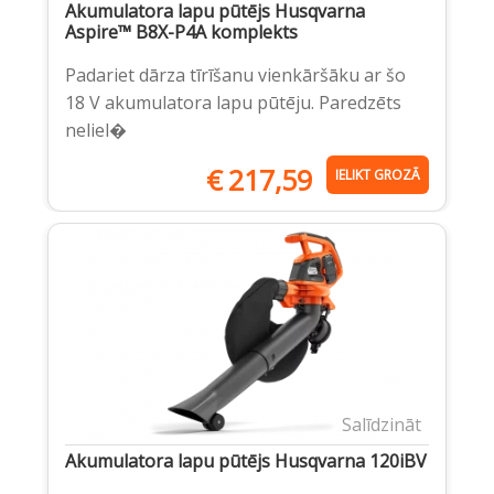
Akumulatora lapu pūtējs Husqvarna
Aspire™ B8X-P4A komplekts
Padariet dārza tīrīšanu vienkāršāku ar šo
18 V akumulatora lapu pūtēju. Paredzēts
neliel�
€
217,59
IELIKT GROZĀ
Salīdzināt
Akumulatora lapu pūtējs Husqvarna 120iBV