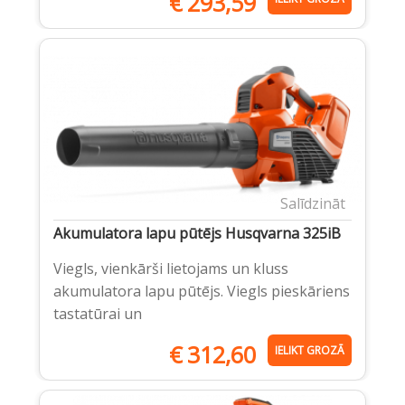
€
293,59
Salīdzināt
Akumulatora lapu pūtējs Husqvarna 325iB
Viegls, vienkārši lietojams un kluss
akumulatora lapu pūtējs. Viegls pieskāriens
tastatūrai un
€
312,60
IELIKT GROZĀ