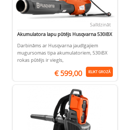
Salīdzināt
Akumulatora lapu pūtējs Husqvarna 530iBX
Darbināms ar Husqvarna jaudīgajiem
mugursomas tipa akumulatoriem, 530iBX
rokas pūtējs ir viegls,
€
599,00
IELIKT GROZĀ