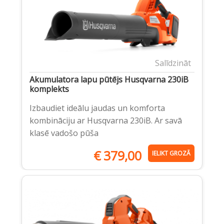
Salīdzināt
Akumulatora lapu pūtējs Husqvarna 230iB
komplekts
Izbaudiet ideālu jaudas un komforta
kombināciju ar Husqvarna 230iB. Ar savā
klasē vadošo pūša
€
379,00
IELIKT GROZĀ