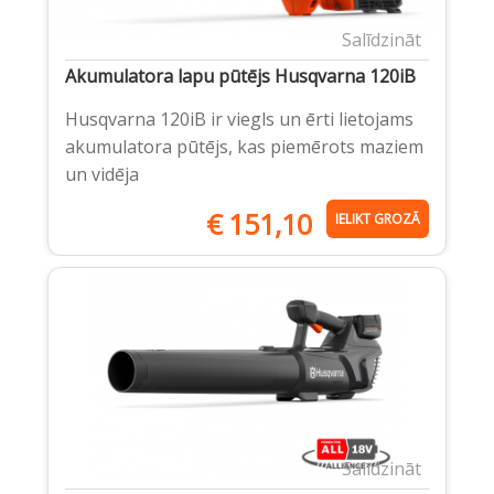
Salīdzināt
Akumulatora lapu pūtējs Husqvarna 120iB
Husqvarna 120iB ir viegls un ērti lietojams
akumulatora pūtējs, kas piemērots maziem
un vidēja
€
151,10
IELIKT GROZĀ
Salīdzināt