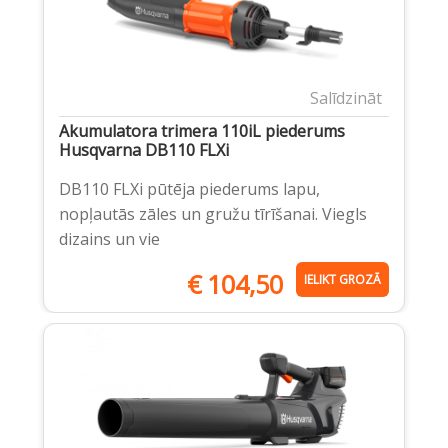
Salīdzināt
Akumulatora trimera 110iL piederums
Husqvarna DB110 FLXi
DB110 FLXi pūtēja piederums lapu,
nopļautās zāles un gružu tīrīšanai. Viegls
dizains un vie
€
104,50
IELIKT GROZĀ