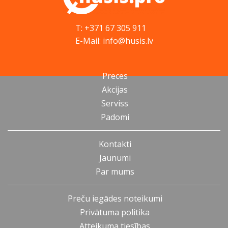
T: +371 67 305 911
E-Mail: info@husis.lv
Preces
Akcijas
Serviss
Padomi
Kontakti
Jaunumi
Par mums
Preču iegādes noteikumi
Privātuma politika
Atteikuma tiesības