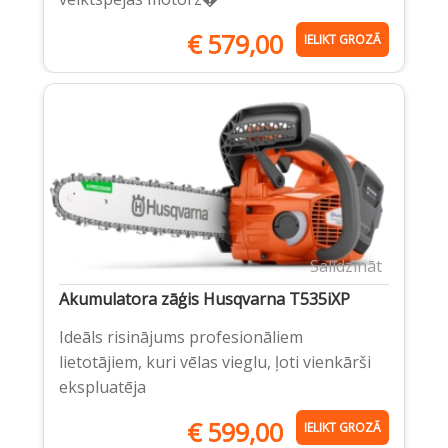
€
579,00
IELIKT GROZĀ
Salīdzināt
Akumulatora zāģis Husqvarna T535iXP
Ideāls risinājums profesionāliem
lietotājiem, kuri vēlas vieglu, ļoti vienkārši
ekspluatēja
€
599,00
IELIKT GROZĀ