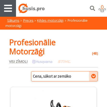
0
Sākums
Preces
Ķēdes motorzāģi
Profesionālie
motorzāģi
Profesionālie
Motorzāģi
(48)
VISI ZĪMOLI