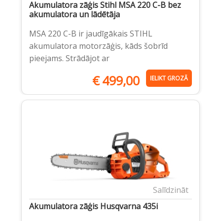
Akumulatora zāģis Stihl MSA 220 C-B bez
akumulatora un lādētāja
MSA 220 C-B ir jaudīgākais STIHL
akumulatora motorzāģis, kāds šobrīd
pieejams. Strādājot ar
€
499,00
IELIKT GROZĀ
Salīdzināt
Akumulatora zāģis Husqvarna 435i