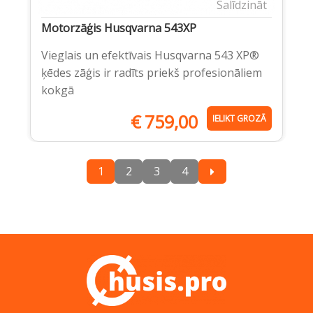
Salīdzināt
Motorzāģis Husqvarna 543XP
Vieglais un efektīvais Husqvarna 543 XP®
ķēdes zāģis ir radīts priekš profesionāliem
kokgā
€
759,00
IELIKT GROZĀ
1
2
3
4