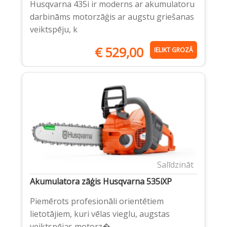
Husqvarna 435i ir moderns ar akumulatoru
darbināms motorzāģis ar augstu griešanas
veiktspēju, k
€
529,00
IELIKT GROZĀ
Salīdzināt
Akumulatora zāģis Husqvarna 535iXP
Piemērots profesionāli orientētiem
lietotājiem, kuri vēlas vieglu, augstas
veiktspējas motorz�