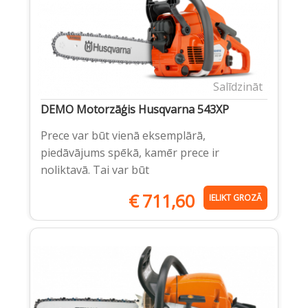
Salīdzināt
DEMO Motorzāģis Husqvarna 543XP
Prece var būt vienā eksemplārā,
piedāvājums spēkā, kamēr prece ir
noliktavā. Tai var būt
€
711,60
IELIKT GROZĀ