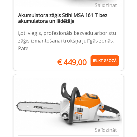
Salīdzināt
Akumulatora zāģis Stihl MSA 161 T bez
akumulatora un lādētāja
Ļoti viegls, profesionāls bezvadu arboristu
zāģis izmantošanai trokšņa jutīgās zonās.
Pate
€
449,00
IELIKT GROZĀ
Salīdzināt