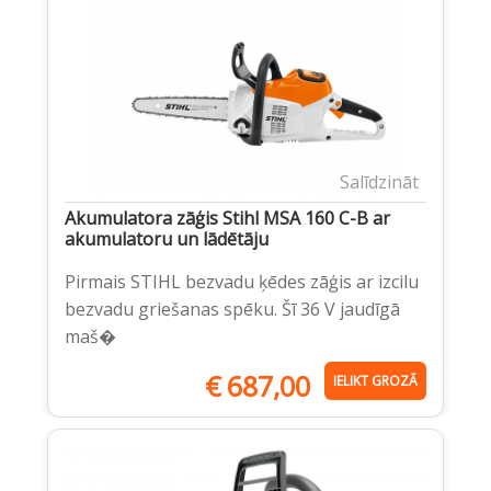
Salīdzināt
Akumulatora zāģis Stihl MSA 160 C-B ar
akumulatoru un lādētāju
Pirmais STIHL bezvadu ķēdes zāģis ar izcilu
bezvadu griešanas spēku. Šī 36 V jaudīgā
maš�
€
687,00
IELIKT GROZĀ