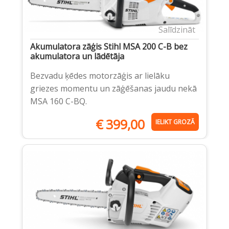
Salīdzināt
Akumulatora zāģis Stihl MSA 200 C-B bez
akumulatora un lādētāja
Bezvadu ķēdes motorzāģis ar lielāku
griezes momentu un zāģēšanas jaudu nekā
MSA 160 C-BQ.
€
399,00
IELIKT GROZĀ