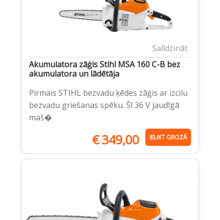
Salīdzināt
Akumulatora zāģis Stihl MSA 160 C-B bez
akumulatora un lādētāja
Pirmais STIHL bezvadu ķēdes zāģis ar izcilu
bezvadu griešanas spēku. Šī 36 V jaudīgā
maš�
€
349,00
IELIKT GROZĀ