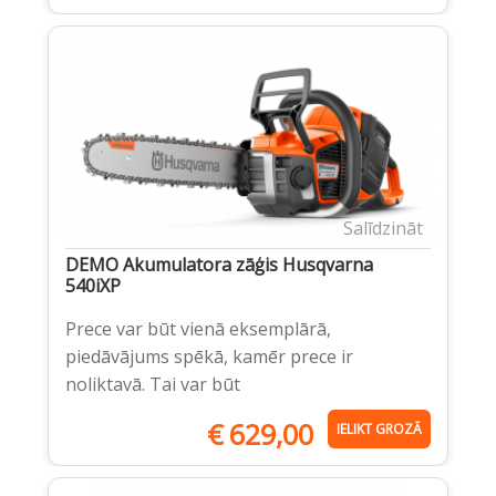
Salīdzināt
DEMO Akumulatora zāģis Husqvarna
540iXP
Prece var būt vienā eksemplārā,
piedāvājums spēkā, kamēr prece ir
noliktavā. Tai var būt
€
629,00
IELIKT GROZĀ