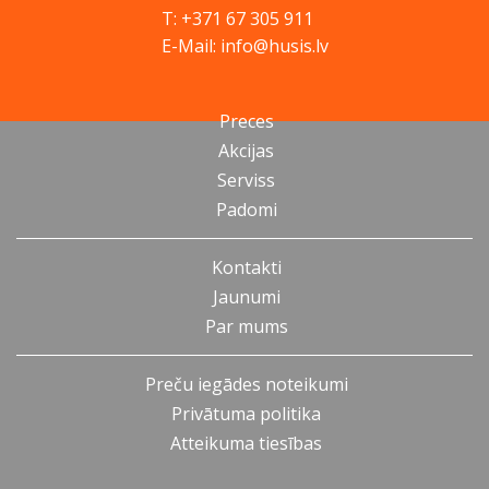
T: +371 67 305 911
E-Mail: info@husis.lv
Preces
Akcijas
Serviss
Padomi
Kontakti
Jaunumi
Par mums
Preču iegādes noteikumi
Privātuma politika
Atteikuma tiesības