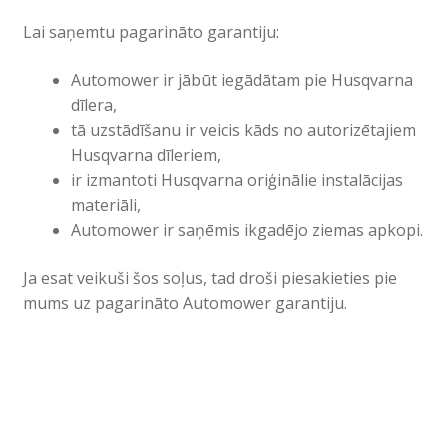
Lai saņemtu pagarināto garantiju:
Automower ir jābūt iegādātam pie Husqvarna
dīlera,
tā uzstādīšanu ir veicis kāds no autorizētajiem
Husqvarna dīleriem,
ir izmantoti Husqvarna oriģinālie instalācijas
materiāli,
Automower ir saņēmis ikgadējo ziemas apkopi.
Ja esat veikuši šos soļus, tad droši piesakieties pie
mums uz pagarināto Automower garantiju.