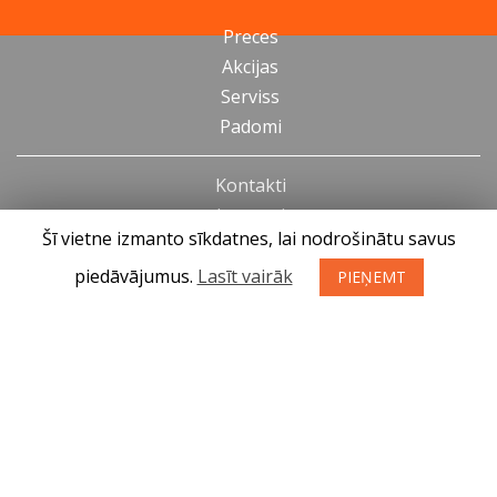
Preces
Akcijas
Serviss
Padomi
Kontakti
Jaunumi
Šī vietne izmanto sīkdatnes, lai nodrošinātu savus
Par mums
piedāvājumus.
Lasīt vairāk
PIEŅEMT
Preču iegādes noteikumi
Privātuma politika
Atteikuma tiesības