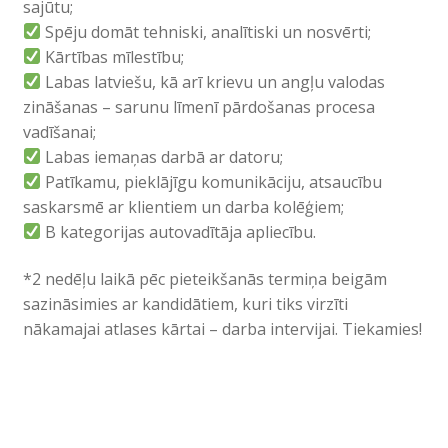
sajūtu;
Spēju domāt tehniski, analītiski un nosvērti;
Kārtības mīlestību;
Labas latviešu, kā arī krievu un angļu valodas
zināšanas – sarunu līmenī pārdošanas procesa
vadīšanai;
Labas iemaņas darbā ar datoru;
Patīkamu, pieklājīgu komunikāciju, atsaucību
saskarsmē ar klientiem un darba kolēģiem;
B kategorijas autovadītāja apliecību.
*2 nedēļu laikā pēc pieteikšanās termiņa beigām
sazināsimies ar kandidātiem, kuri tiks virzīti
nākamajai atlases kārtai – darba intervijai. Tiekamies!