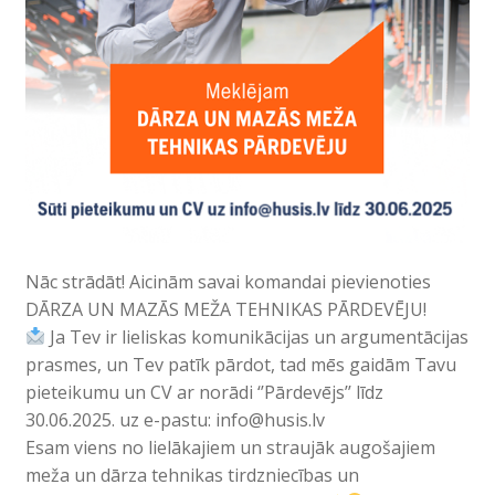
Nāc strādāt! Aicinām savai komandai pievienoties
DĀRZA UN MAZĀS MEŽA TEHNIKAS PĀRDEVĒJU!
Ja Tev ir lieliskas komunikācijas un argumentācijas
prasmes, un Tev patīk pārdot, tad mēs gaidām Tavu
pieteikumu un CV ar norādi ‘’Pārdevējs’’ līdz
30.06.2025. uz e-pastu: info@husis.lv
Esam viens no lielākajiem un straujāk augošajiem
meža un dārza tehnikas tirdzniecības un