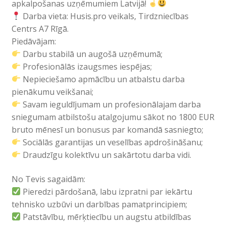
apkalpošanas uzņēmumiem Latvijā!
Darba vieta: Husis.pro veikals, Tirdzniecības
Centrs A7 Rīgā.
Piedāvājam:
Darbu stabilā un augošā uzņēmumā;
Profesionālās izaugsmes iespējas;
Nepieciešamo apmācību un atbalstu darba
pienākumu veikšanai;
Savam ieguldījumam un profesionālajam darba
sniegumam atbilstošu atalgojumu sākot no 1800 EUR
bruto mēnesī un bonusus par komandā sasniegto;
Sociālās garantijas un veselības apdrošināšanu;
Draudzīgu kolektīvu un sakārtotu darba vidi.
No Tevis sagaidām:
Pieredzi pārdošanā, labu izpratni par iekārtu
tehnisko uzbūvi un darbības pamatprincipiem;
Patstāvību, mērķtiecību un augstu atbildības