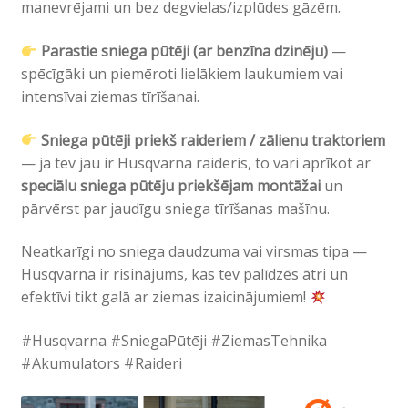
manevrējami un bez degvielas/izplūdes gāzēm.
Parastie sniega pūtēji (ar benzīna dzinēju)
—
spēcīgāki un piemēroti lielākiem laukumiem vai
intensīvai ziemas tīrīšanai.
Sniega pūtēji priekš raideriem / zālienu traktoriem
— ja tev jau ir Husqvarna raideris, to vari aprīkot ar
speciālu sniega pūtēju priekšējam montāžai
un
pārvērst par jaudīgu sniega tīrīšanas mašīnu.
Neatkarīgi no sniega daudzuma vai virsmas tipa —
Husqvarna ir risinājums, kas tev palīdzēs ātri un
efektīvi tikt galā ar ziemas izaicinājumiem!
#Husqvarna #SniegaPūtēji #ZiemasTehnika
#Akumulators #Raideri