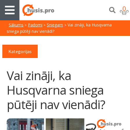
0
Sākums
Padomi
Sniegam
Vai zināji, ka Husqvarna
sniega pūtēji nav vienādi?
Kategorijas
Vai zināji, ka
Husqvarna sniega
pūtēji nav vienādi?