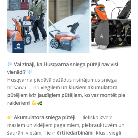
Vai zināji, ka Husqvarna sniega pūtēji nav visi
vienādi?
Husqvarna piedāvā dažādus risinājumus sniega
tīrīšanai — no
viegliem un klusiem akumulatora
pūtējiem
līdz
jaudīgiem pūtējiem, ko var montēt pie
raideriem
!
Akumulatora sniega pūtēji
— lieliska izvēle
maziem un vidējiem pagalmiem, piebrauktuvēm un
šaurām vietām. Tie ir
ērti iedarbināmi
, klusi, viegli