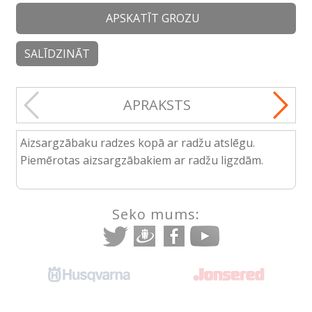
APSKATĪT GROZU
SALĪDZINĀT
APRAKSTS
Aizsargzābaku radzes kopā ar radžu atslēgu.
Piemērotas aizsargzābakiem ar radžu ligzdām.
Seko mums: