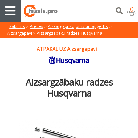
0
Sākums
Preces
Aizsargaprīkojums un apģērbs
Aizsargapavi
Aizsargzābaku radzes Husqvarna
ATPAKAĻ UZ Aizsargapavi
Aizsargzābaku radzes
Husqvarna