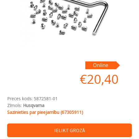
Online
€
20,40
Preces kods:
5872581-01
Zīmols:
Husqvarna
Sazinieties par pieejamību (67305911)
IELIKT GROZĀ