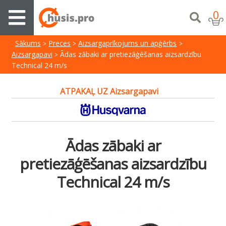
0
Sākums
Preces
Aizsargaprīkojums un apģērbs
Aizsargapavi
Ādas zābaki ar pretiezāģēšanas aizsardzību
Technical 24 m/s
ATPAKAĻ UZ Aizsargapavi
Ādas zābaki ar
pretiezāģēšanas aizsardzību
Technical 24 m/s