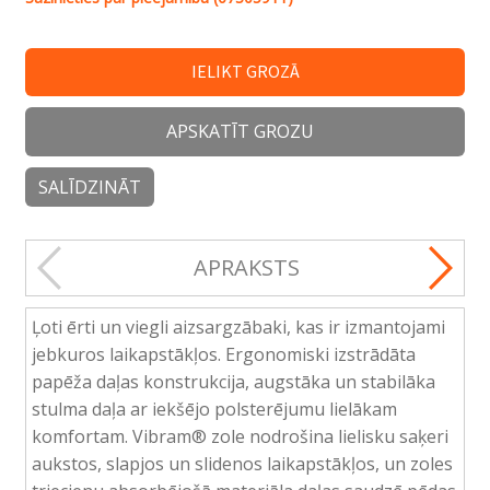
IELIKT GROZĀ
APSKATĪT GROZU
SALĪDZINĀT
APRAKSTS
Ļoti ērti un viegli aizsargzābaki, kas ir izmantojami
jebkuros laikapstākļos. Ergonomiski izstrādāta
papēža daļas konstrukcija, augstāka un stabilāka
stulma daļa ar iekšējo polsterējumu lielākam
komfortam. Vibram® zole nodrošina lielisku saķeri
aukstos, slapjos un slidenos laikapstākļos, un zoles