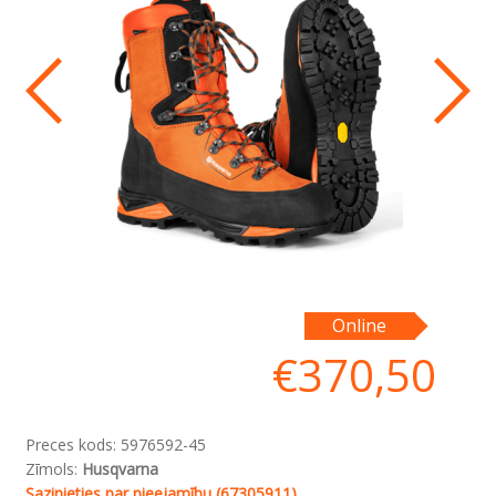
Online
€
370,50
Preces kods:
5976592-45
Zīmols:
Husqvarna
Sazinieties par pieejamību (67305911)