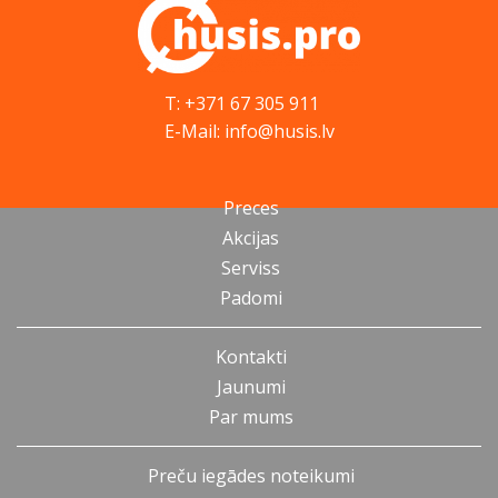
T: +371 67 305 911
E-Mail: info@husis.lv
Preces
Akcijas
Serviss
Padomi
Kontakti
Jaunumi
Par mums
Preču iegādes noteikumi