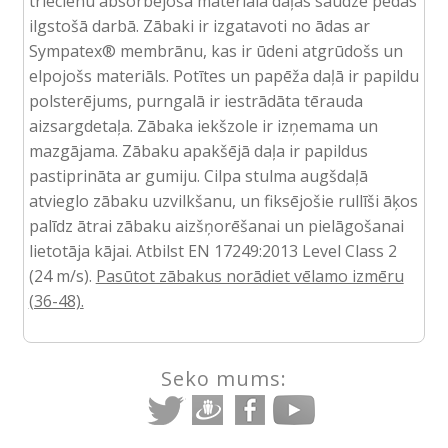
triecienu absorbējošā materiāla daļas saudzē pēdas
ilgstošā darbā. Zābaki ir izgatavoti no ādas ar
Sympatex® membrānu, kas ir ūdeni atgrūdošs un
elpojošs materiāls. Potītes un papēža daļā ir papildu
polsterējums, purngalā ir iestrādāta tērauda
aizsargdetaļa. Zābaka iekšzole ir izņemama un
mazgājama. Zābaku apakšējā daļa ir papildus
pastiprināta ar gumiju. Cilpa stulma augšdaļā
atvieglo zābaku uzvilkšanu, un fiksējošie rullīši āķos
palīdz ātrai zābaku aizšņorēšanai un pielāgošanai
lietotāja kājai. Atbilst EN 17249:2013 Level Class 2
(24 m/s).
Pasūtot zābakus norādiet vēlamo izmēru
(36-48).
Seko mums: