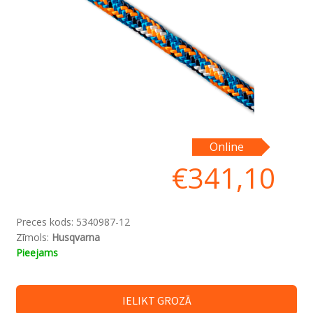
Online
€
341,10
Preces kods:
5340987-12
Zīmols:
Husqvarna
Pieejams
IELIKT GROZĀ