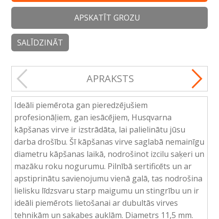
APSKATĪT GROZU
SALĪDZINĀT
APRAKSTS
Ideāli piemērota gan pieredzējušiem
profesionāļiem, gan iesācējiem, Husqvarna
kāpšanas virve ir izstrādāta, lai palielinātu jūsu
darba drošību. Šī kāpšanas virve saglabā nemainīgu
diametru kāpšanas laikā, nodrošinot izcilu saķeri un
mazāku roku nogurumu. Pilnībā sertificēts un ar
apstiprinātu savienojumu vienā galā, tas nodrošina
lielisku līdzsvaru starp maigumu un stingrību un ir
ideāli piemērots lietošanai ar dubultās virves
tehnikām un sakabes auklām. Diametrs 11,5 mm.