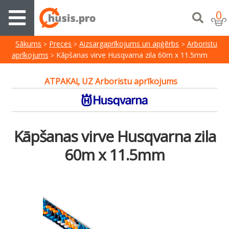
0
Sākums
Preces
Aizsargaprīkojums un apģērbs
Arboristu
aprīkojums
Kāpšanas virve Husqvarna zila 60m x 11.5mm
ATPAKAĻ UZ Arboristu aprīkojums
Kāpšanas virve Husqvarna zila
60m x 11.5mm