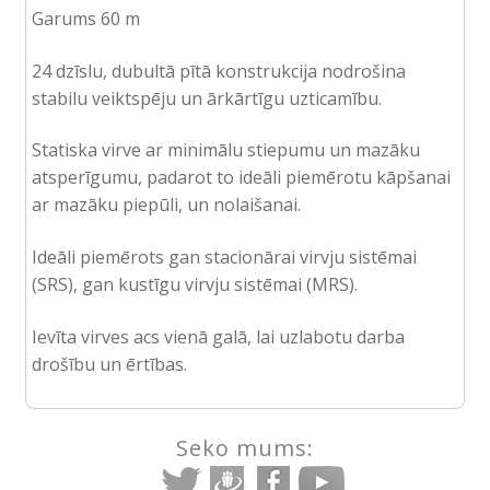
Garums 60 m
24 dzīslu, dubultā pītā konstrukcija nodrošina
stabilu veiktspēju un ārkārtīgu uzticamību.
Statiska virve ar minimālu stiepumu un mazāku
atsperīgumu, padarot to ideāli piemērotu kāpšanai
ar mazāku piepūli, un nolaišanai.
Ideāli piemērots gan stacionārai virvju sistēmai
(SRS), gan kustīgu virvju sistēmai (MRS).
Ievīta virves acs vienā galā, lai uzlabotu darba
drošību un ērtības.
Seko mums: