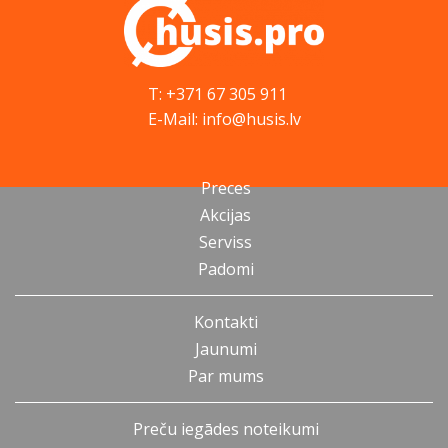
T: +371 67 305 911
E-Mail: info@husis.lv
Preces
Akcijas
Serviss
Padomi
Kontakti
Jaunumi
Par mums
Preču iegādes noteikumi