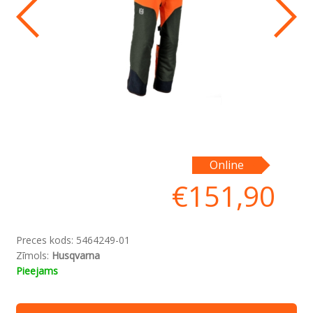
Ai
Online
ne
€
151,90
Preces kods:
5464249-01
Zīmols:
Husqvarna
Pieejams