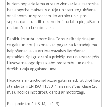
kuriem nepieciešama ātra un vienkārša aizsardzība
bez apģērba maiņas. Vidukļa un staru regulēšana
ar siksnām un sprādzēm, kā arī āķa un cilpas
stiprinājumi uz stilbiem, nodrošina labu piegulšanu
un komfortu kustību laikā.
Papildu izturību nodrošina Cordura® stiprinājumi
ceļgalu un potīšu zonā, kas pagarina izstrādājuma
kalpošanas laiku arī intensīvākas lietošanas
apstākļos. Spilgti oranžā priekšpuse un atstarojošs
Husqvarna logotips uzlabo redzamību un darba
drošību vājā apgaismojumā.
Husqvarna Functional aizsargstaras atbilst drošības
standartam EN ISO 11393, 1. aizsardzības klase (20
m/s), nodrošinot drošu darbu ar motorzāģi.
Pieejamie izmēri: S, M, L (1–3)