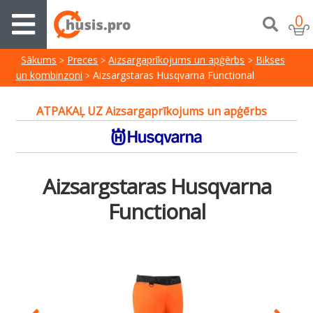
0
Sākums
Preces
Aizsargaprīkojums un apģērbs
Bikses
un kombinzoni
Aizsargstaras Husqvarna Functional
ATPAKAĻ UZ Aizsargaprīkojums un apģērbs
Aizsargstaras Husqvarna
Functional