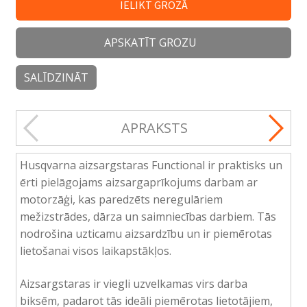
IELIKT GROZĀ
APSKATĪT GROZU
SALĪDZINĀT
APRAKSTS
Husqvarna aizsargstaras Functional ir praktisks un
ērti pielāgojams aizsargaprīkojums darbam ar
motorzāģi, kas paredzēts neregulāriem
mežizstrādes, dārza un saimniecības darbiem. Tās
nodrošina uzticamu aizsardzību un ir piemērotas
lietošanai visos laikapstākļos.
Aizsargstaras ir viegli uzvelkamas virs darba
biksēm, padarot tās ideāli piemērotas lietotājiem,