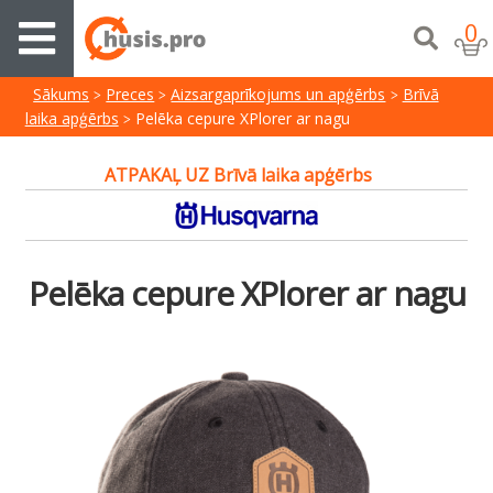
0
Sākums
Preces
Aizsargaprīkojums un apģērbs
Brīvā
laika apģērbs
Pelēka cepure XPlorer ar nagu
ATPAKAĻ UZ Brīvā laika apģērbs
Pelēka cepure XPlorer ar nagu