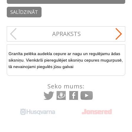
SALĪDZINĀT
APRAKSTS
Granīta pelēka audekla cepure ar nagu un regulējamu ādas
siksniņu. Vienkārši pieregulējiet siksniņu cepures mugurpusē,
tā nevainojami piegulēs jūsu galvai
Seko mums: