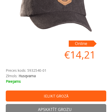
Online
€
14,21
Preces kods:
5932540-01
Zīmols:
Husqvarna
Pieejams
IELIKT GROZĀ
APSKATĪT GROZU