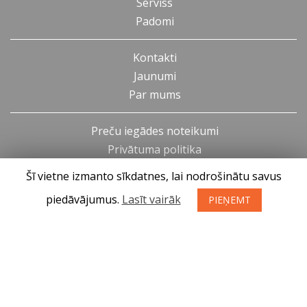
Serviss
Padomi
Kontakti
Jaunumi
Par mums
Preču iegādes noteikumi
Privātuma politika
Atteikuma tiesības
Šī vietne izmanto sīkdatnes, lai nodrošinātu savus
piedāvājumus.
Lasīt vairāk
PIEŅEMT
SIA KONGS @ 2019
Izstrādātājs ces.lv