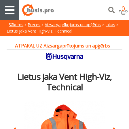
0
Sākums
Preces
Aizsargaprīkojums un apģērbs
Jakas
Lietus jaka Vent High-Viz, Technical
ATPAKAĻ UZ Aizsargaprīkojums un apģērbs
Lietus jaka Vent High-Viz,
Technical