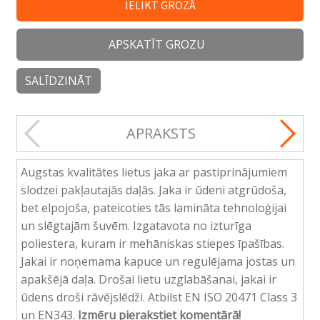
IELIKT GROZĀ
APSKATĪT GROZU
SALĪDZINĀT
APRAKSTS
Augstas kvalitātes lietus jaka ar pastiprinājumiem
slodzei pakļautajās daļās. Jaka ir ūdeni atgrūdoša,
bet elpojoša, pateicoties tās lamināta tehnoloģijai
un slēgtajām šuvēm. Izgatavota no izturīga
poliestera, kuram ir mehāniskas stiepes īpašības.
Jakai ir noņemama kapuce un regulējama jostas un
apakšējā daļa. Drošai lietu uzglabāšanai, jakai ir
ūdens droši rāvējslēdži. Atbilst EN ISO 20471 Class 3
un EN343.
Izmēru pierakstiet komentārā!