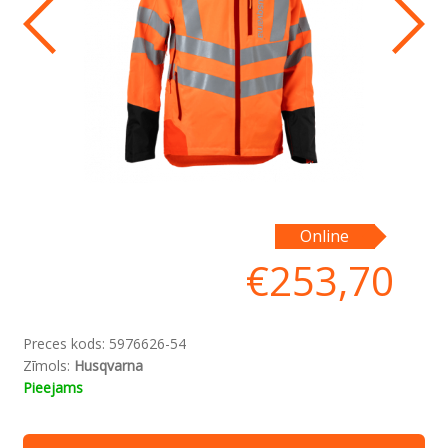
Online
€
253,70
Preces kods:
5976626-54
Zīmols:
Husqvarna
Pieejams