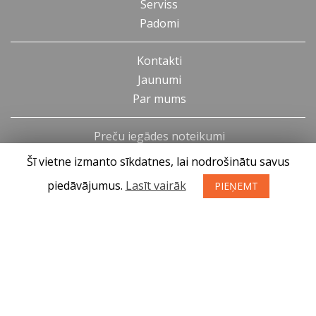
Serviss
Padomi
Kontakti
Jaunumi
Par mums
Preču iegādes noteikumi
Privātuma politika
Šī vietne izmanto sīkdatnes, lai nodrošinātu savus
Atteikuma tiesības
piedāvājumus.
Lasīt vairāk
PIEŅEMT
SIA KONGS @ 2019
Izstrādātājs ces.lv