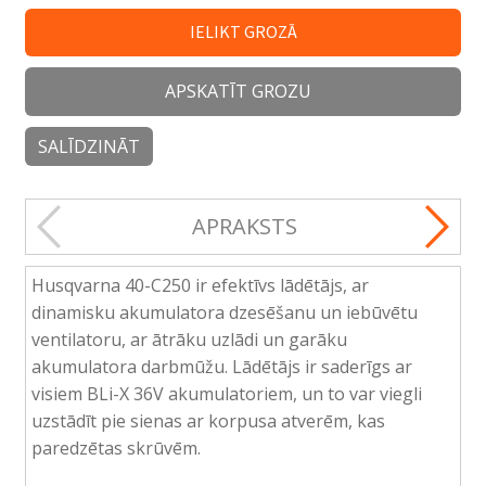
IELIKT GROZĀ
APSKATĪT GROZU
SALĪDZINĀT
APRAKSTS
Husqvarna 40-C250 ir efektīvs lādētājs, ar
dinamisku akumulatora dzesēšanu un iebūvētu
ventilatoru, ar ātrāku uzlādi un garāku
akumulatora darbmūžu. Lādētājs ir saderīgs ar
visiem BLi-X 36V akumulatoriem, un to var viegli
uzstādīt pie sienas ar korpusa atverēm, kas
paredzētas skrūvēm.