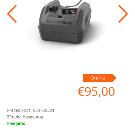
Ba
Online
€
95,00
Preces kods:
970760501
Zīmols:
Husqvarna
Pieejams