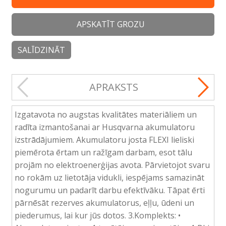
APSKATĪT GROZU
SALĪDZINĀT
APRAKSTS
Izgatavota no augstas kvalitātes materiāliem un
radīta izmantošanai ar Husqvarna akumulatoru
izstrādājumiem. Akumulatoru josta FLEXI lieliski
piemērota ērtam un ražīgam darbam, esot tālu
projām no elektroenerģijas avota. Pārvietojot svaru
no rokām uz lietotāja vidukli, iespējams samazināt
nogurumu un padarīt darbu efektīvāku. Tāpat ērti
pārnēsāt rezerves akumulatorus, eļļu, ūdeni un
piederumus, lai kur jūs dotos. 3.Komplekts: •