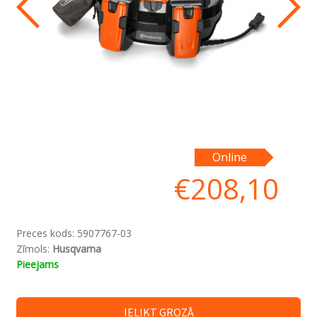
Online
€
208,10
Preces kods:
5907767-03
Zīmols:
Husqvarna
Pieejams
IELIKT GROZĀ