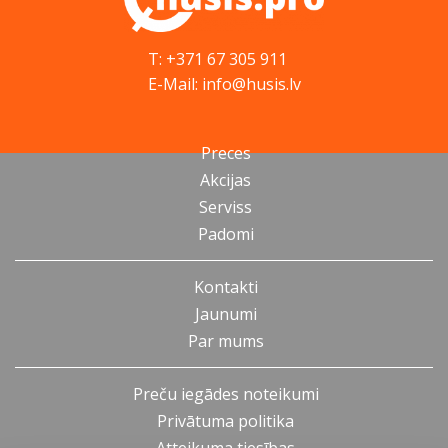
T: +371 67 305 911
E-Mail: info@husis.lv
Preces
Akcijas
Serviss
Padomi
Kontakti
Jaunumi
Par mums
Preču iegādes noteikumi
Privātuma politika