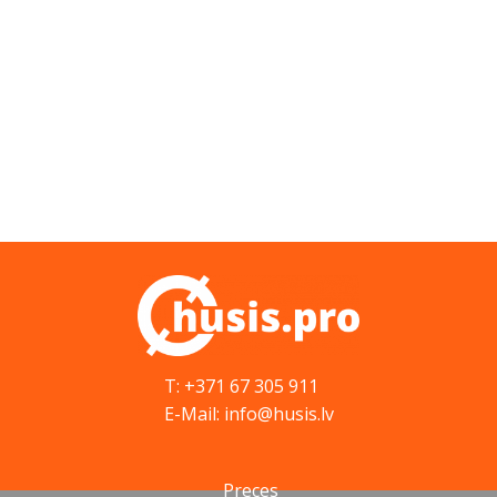
T: +371 67 305 911
E-Mail: info@husis.lv
Preces