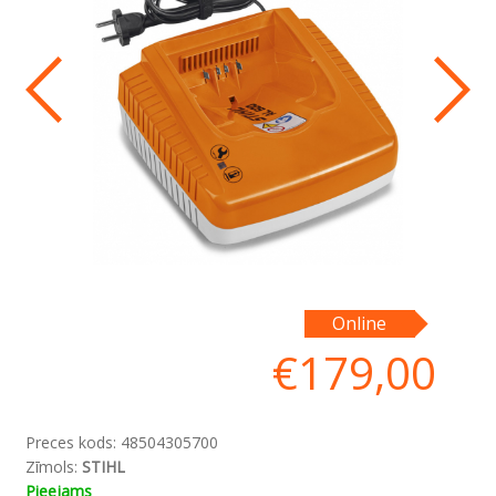
Online
€
179,00
Preces kods:
48504305700
Zīmols:
STIHL
Pieejams