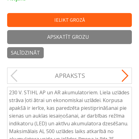
IELIKT GROZĀ
APSKATĪT GROZU
SALĪDZINĀT
APRAKSTS
230 V. STIHL AP un AR akumulatoriem. Liela uzlādes
strāva ļoti ātrai un ekonomiskai uzlādei. Korpusa
apakšā ir ierīce, kas paredzēta piestiprināšanai pie
sienas un auklas iesaiņošanai, ar darbības režīma
indikatoru (LED) un aktīvu akumulatora dzesēšanu.
Maksimālais AL 500 uzlādes laiks atkarībā no
akumulatora veida un izlādes līmeņa ir līdz 35