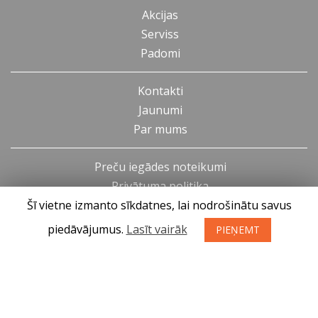
Akcijas
Serviss
Padomi
Kontakti
Jaunumi
Par mums
Preču iegādes noteikumi
Privātuma politika
Šī vietne izmanto sīkdatnes, lai nodrošinātu savus
Atteikuma tiesības
piedāvājumus.
Lasīt vairāk
PIEŅEMT