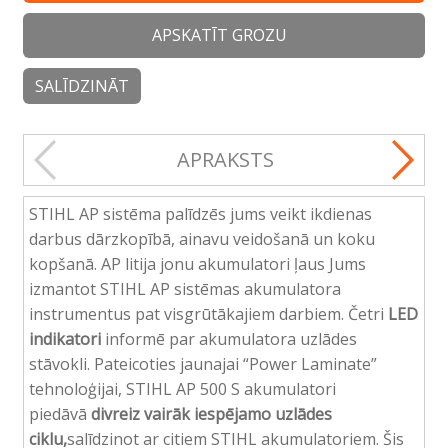
APSKATĪT GROZU
SALĪDZINĀT
APRAKSTS
STIHL AP sistēma palīdzēs jums veikt ikdienas
darbus dārzkopībā, ainavu veidošanā un koku
kopšanā. AP litija jonu akumulatori ļaus Jums
izmantot STIHL AP sistēmas akumulatora
instrumentus pat visgrūtākajiem darbiem. Četri
LED
indikatori
informē par akumulatora uzlādes
stāvokli. Pateicoties jaunajai “Power Laminate”
tehnoloģijai, STIHL AP 500 S akumulatori
piedāvā
divreiz vairāk
iespējamo uzlādes
ciklu,
salīdzinot ar citiem STIHL akumulatoriem. Šis