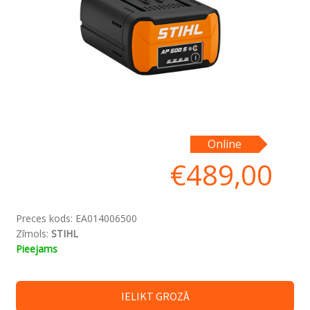
Online
€
489,00
Preces kods:
EA014006500
Zīmols:
STIHL
Pieejams
IELIKT GROZĀ