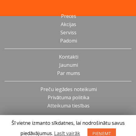
Preces
Akcijas
Serviss
Padomi
Kontakti
Jaunumi
Par mums
Preču iegādes noteikumi
Privātuma politika
Atteikuma tiesības
Šī vietne izmanto sīkdatnes, lai nodrošinātu savus
piedāvājumus.
Lasīt vairāk
PIEŅEMT