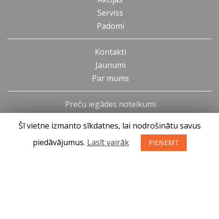
Serviss
Padomi
Kontakti
Jaunumi
Par mums
Preču iegādes noteikumi
Privātuma politika
Šī vietne izmanto sīkdatnes, lai nodrošinātu savus
Atteikuma tiesības
piedāvājumus.
Lasīt vairāk
PIEŅEMT
SIA KONGS @ 2019