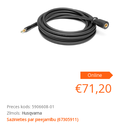
Online
€
71,20
Preces kods:
5906608-01
Zīmols:
Husqvarna
Sazinieties par pieejamību (67305911)