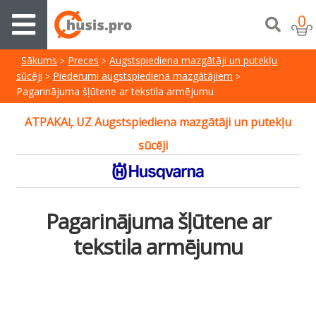
0
Sākums
Preces
Augstspiediena mazgātāji un putekļu
sūcēji
Piederumi augstspiediena mazgātājiem
Pagarinājuma šļūtene ar tekstila armējumu
ATPAKAĻ UZ Augstspiediena mazgātāji un putekļu
sūcēji
Pagarinājuma šļūtene ar
tekstila armējumu