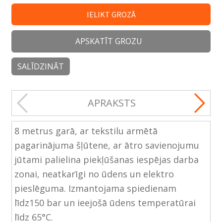
IELIKT GROZĀ
APSKATĪT GROZU
SALĪDZINĀT
APRAKSTS
8 metrus garā, ar tekstilu armētā
pagarinājuma šļūtene, ar ātro savienojumu
jūtami palielina piekļūšanas iespējas darba
zonai, neatkarīgi no ūdens un elektro
pieslēguma. Izmantojama spiedienam
līdz150 bar un ieejošā ūdens temperatūrai
līdz 65°C.