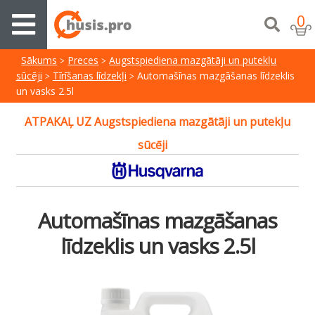
0
Sākums
Preces
Augstspiediena mazgātāji un putekļu
sūcēji
Tīrīšanas līdzekļi
Automašīnas mazgāšanas līdzeklis
un vasks 2.5l
ATPAKAĻ UZ Augstspiediena mazgātāji un putekļu
sūcēji
Automašīnas mazgāšanas
līdzeklis un vasks 2.5l