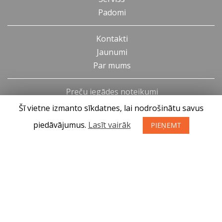
Padomi
Kontakti
Jaunumi
Par mums
Preču iegādes noteikumi
Privātuma politika
Šī vietne izmanto sīkdatnes, lai nodrošinātu savus
Atteikuma tiesības
piedāvājumus.
Lasīt vairāk
PIEŅEMT
SIA KONGS @ 2019
Izstrādātājs ces.lv