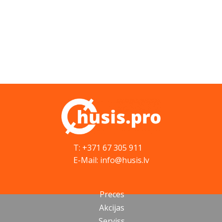
T: +371 67 305 911
E-Mail: info@husis.lv
Preces
Akcijas
Serviss