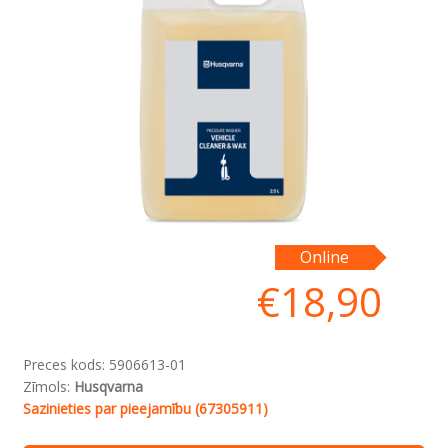
Online
€
18,90
Preces kods:
5906613-01
Zīmols:
Husqvarna
Sazinieties par pieejamību (67305911)