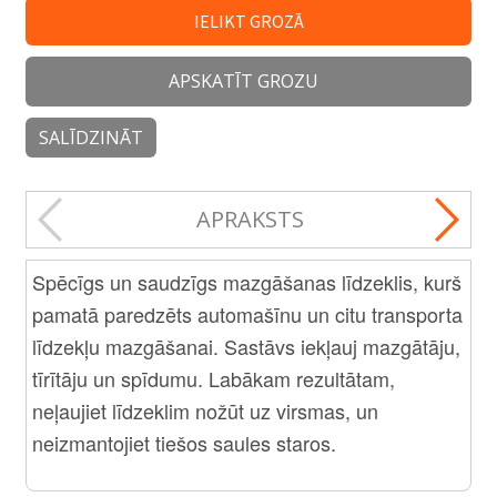
IELIKT GROZĀ
APSKATĪT GROZU
SALĪDZINĀT
APRAKSTS
Spēcīgs un saudzīgs mazgāšanas līdzeklis, kurš
pamatā paredzēts automašīnu un citu transporta
līdzekļu mazgāšanai. Sastāvs iekļauj mazgātāju,
tīrītāju un spīdumu. Labākam rezultātam,
neļaujiet līdzeklim nožūt uz virsmas, un
neizmantojiet tiešos saules staros.