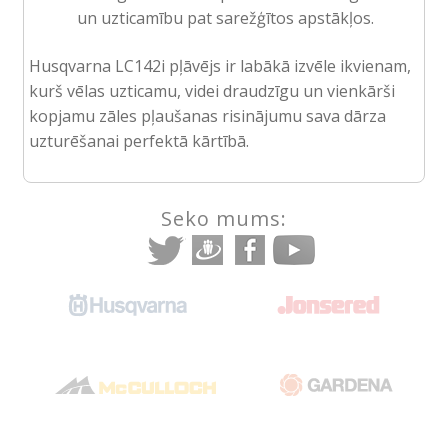
un uzticamību pat sarežģītos apstākļos.
Husqvarna LC142i pļāvējs ir labākā izvēle ikvienam,
kurš vēlas uzticamu, videi draudzīgu un vienkārši
kopjamu zāles pļaušanas risinājumu sava dārza
uzturēšanai perfektā kārtībā.
Seko mums: