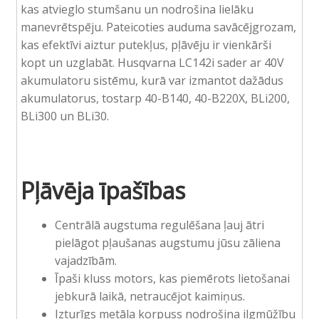
kas atvieglo stumšanu un nodrošina lielāku
manevrētspēju. Pateicoties auduma savācējgrozam,
kas efektīvi aiztur putekļus, pļāvēju ir vienkārši
kopt un uzglabāt. Husqvarna LC142i sader ar 40V
akumulatoru sistēmu, kurā var izmantot dažādus
akumulatorus, tostarp 40-B140, 40-B220X, BLi200,
BLi300 un BLi30.
Pļāvēja īpašības
Centrālā augstuma regulēšana ļauj ātri
pielāgot pļaušanas augstumu jūsu zāliena
vajadzībām.
Īpaši kluss motors, kas piemērots lietošanai
jebkurā laikā, netraucējot kaimiņus.
Izturīgs metāla korpuss nodrošina ilgmūžību