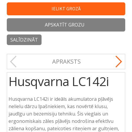
IELIKT GROZĀ
APSKATĪT GROZU
SALĪDZINĀT
APRAKSTS
Husqvarna LC142i
Husqvarna LC142i ir ideāls akumulatora pļāvējs
nelielu dārzu īpašniekiem, kas novērtē klusu,
jaudīgu un bezemisiju tehniku. Šis vieglais un
ergonomiskais zāles pļāvējs nodrošina efektīvu
zāliena kopšanu, pateicoties riteņiem ar gultņiem,