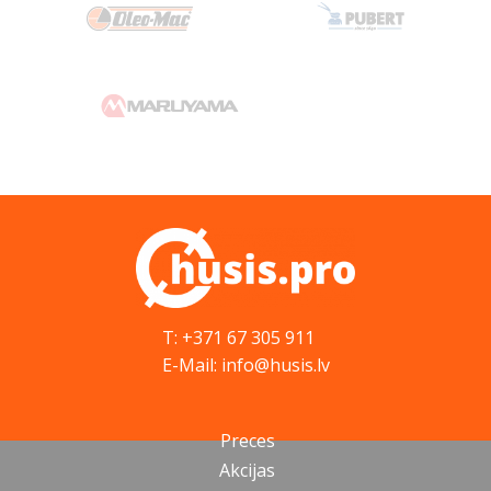
T: +371 67 305 911
E-Mail: info@husis.lv
Preces
Akcijas