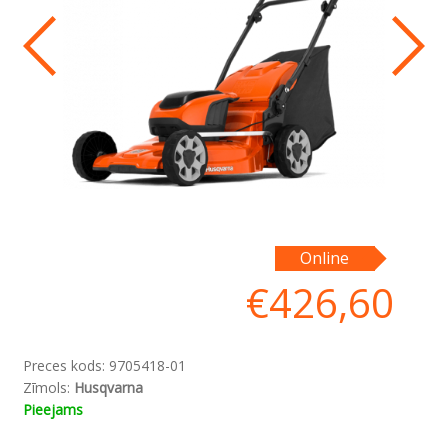
Pa
Online
ko
€
426,60
Preces kods:
9705418-01
Zīmols:
Husqvarna
Pieejams