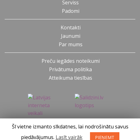
Serviss
Padomi
Kontakti
Jaunumi
Par mums
Preču iegādes noteikumi
Privātuma politika
Atteikuma tiesības
Šī vietne izmanto sīkdatnes, lai nodrošinātu savus
SIA KONGS @ 2019
Izstrādātājs ces.lv
piedāvājumus.
Lasīt vairāk
PIEŅEMT