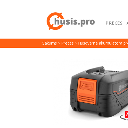
PRECES
Sākuml
Sākums
Preces
Husqvarna akumulatora pr
Google
Lojalit
Preču i
Serviss