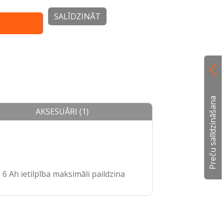
SALĪDZINĀT
Preču salīdzināšana
AKSESUĀRI (1)
 Ah ietilpība maksimāli paildzina