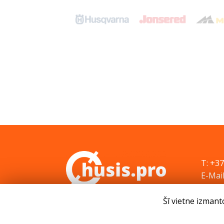
T: +3
E-Mail
Šī vietne izmant