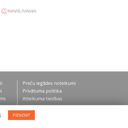
i
Preču iegādes noteikumi
i
Privātuma politika
ums
Atteikuma tiesības
k
PIEŅEMT