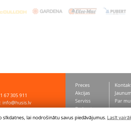
Preces
Kontakt
Akcijas
Jaunum
71 67 305 911
Serviss
Par m
: info@husis.lv
Padomi
o sīkdatnes, lai nodrošinātu savus piedāvājumus.
Lasīt vairā