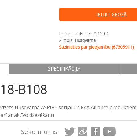
IELIKT GROZĀ
Preces kods:
9707215-01
Zīmols:
Husqvarna
Sazinieties par pieejamību (67305911)
SPECIFIKĀCIJA
 18-B108
zēts Husqvarna ASPIRE sērijai un P4A Alliance produktiem. 6
arī ar aktīvo dzesēšanu.
Seko mums: