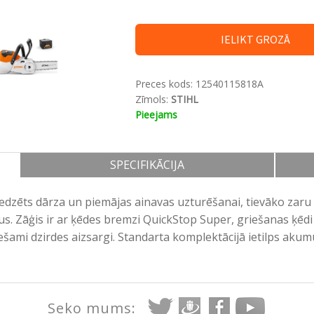
IELIKT GROZĀ
Preces kods:
12540115818A
Zīmols:
STIHL
Pieejams
SPECIFIKĀCIJA
edzēts dārza un piemājas ainavas uzturēšanai, tievāko zaru 
. Zāģis ir ar ķēdes bremzi QuickStop Super, griešanas ķēdi
ešami dzirdes aizsargi. Standarta komplektācijā ietilps akum
Seko mums: