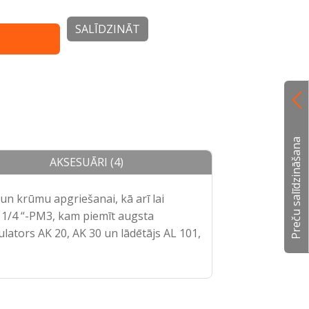
SALĪDZINĀT
Preču salīdzināšana
AKSESUĀRI (4)
un krūmu apgriešanai, kā arī lai
 1/4 “-PM3, kam piemīt augsta
ulators AK 20, AK 30 un lādētājs AL 101,