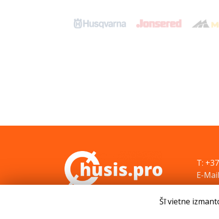
T: +3
E-Mail
Šī vietne izmant