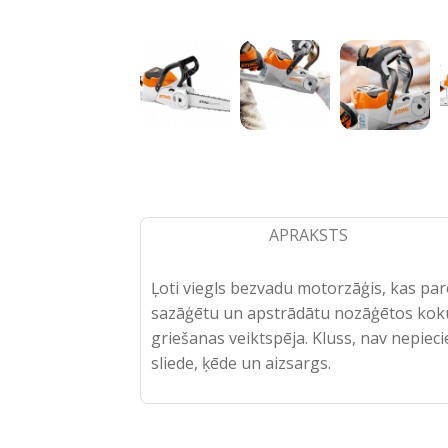
APRAKSTS
Ļoti viegls bezvadu motorzāģis, kas par
sazāģētu un apstrādātu nozāģētos kokus
griešanas veiktspēja. Kluss, nav nepieci
sliede, ķēde un aizsargs.