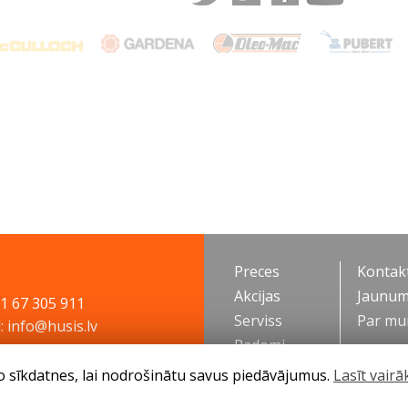
Preces
Kontakt
Akcijas
Jaunum
71 67 305 911
Serviss
Par m
: info@husis.lv
Padomi
o sīkdatnes, lai nodrošinātu savus piedāvājumus.
Lasīt vairā