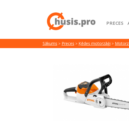
PRECES
Sākuml
Sākums
Preces
Ķēdes motorzāģi
Motorz
Google
Lojalit
Preču i
Serviss