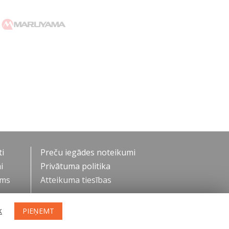
i
Preču iegādes noteikumi
i
Privātuma politika
ums
Atteikuma tiesības
k
PIEŅEMT