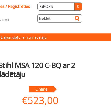
ies / Reģistrēties
GROZS
0
NUMI
s
 2 akumulatoriem un lādētāju
ka
Salidzini.lv
Stihl MSA 120 C-BQ ar 2
lādētāju
Online
€
523,00