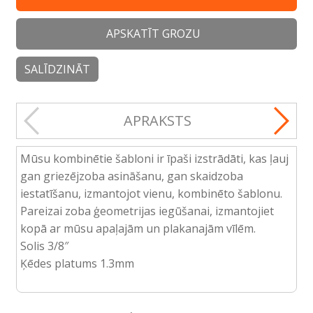
APSKATĪT GROZU
SALĪDZINĀT
APRAKSTS
Mūsu kombinētie šabloni ir īpaši izstrādāti, kas ļauj
gan griezējzoba asināšanu, gan skaidzoba
iestatīšanu, izmantojot vienu, kombinēto šablonu.
Pareizai zoba ģeometrijas iegūšanai, izmantojiet
kopā ar mūsu apaļajām un plakanajām vīlēm.
Solis 3/8″
Ķēdes platums 1.3mm