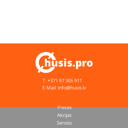
T: +371 67 305 911
E-Mail: info@husis.lv
Preces
Akcijas
Serviss