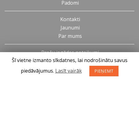
Padomi
Kontakti
Jaunumi
Par mums
Preču iegādes noteikumi
Šī vietne izmanto sīkdatnes, lai nodrošinātu savus
Privātuma politika
Atteikuma tiesības
piedāvājumus.
Lasīt vairāk
PIEŅEMT
SIA KONGS @ 2019
Izstrādātājs ces.lv