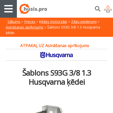
0
Sākums
Preces
Ķēdes motorzāģi
Zāģu piederumi
Asināšanas aprīkojums
Šablons S93G 3/8 1.3 Husqvarna
ķēdei
ATPAKAĻ UZ Asināšanas aprīkojums
Šablons S93G 3/8 1.3
Husqvarna ķēdei