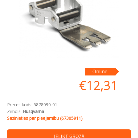
Online
€
12,31
Preces kods:
5878090-01
Zīmols:
Husqvarna
Sazinieties par pieejamību (67305911)
IELIKT GROZĀ