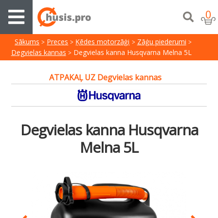
0
Sākums
Preces
Ķēdes motorzāģi
Zāģu piederumi
Degvielas kannas
Degvielas kanna Husqvarna Melna 5L
ATPAKAĻ UZ Degvielas kannas
Degvielas kanna Husqvarna
Melna 5L