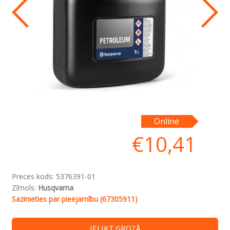
Online
€
10,41
Preces kods:
5376391-01
Zīmols:
Husqvarna
Sazinieties par pieejamību (67305911)
IELIKT GROZĀ