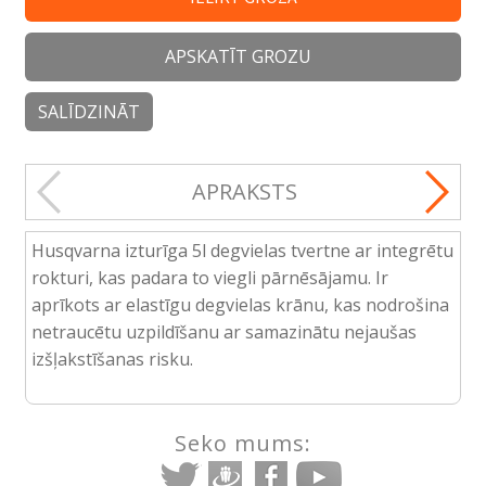
APSKATĪT GROZU
SALĪDZINĀT
APRAKSTS
Husqvarna izturīga 5l degvielas tvertne ar integrētu
rokturi, kas padara to viegli pārnēsājamu. Ir
aprīkots ar elastīgu degvielas krānu, kas nodrošina
netraucētu uzpildīšanu ar samazinātu nejaušas
izšļakstīšanas risku.
Seko mums: