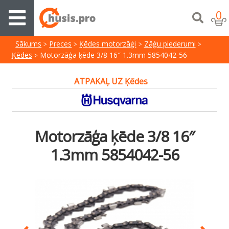
0
Sākums
Preces
Ķēdes motorzāģi
Zāģu piederumi
Ķēdes
Motorzāģa ķēde 3/8 16″ 1.3mm 5854042-56
ATPAKAĻ UZ Ķēdes
Motorzāģa ķēde 3/8 16″
1.3mm 5854042-56