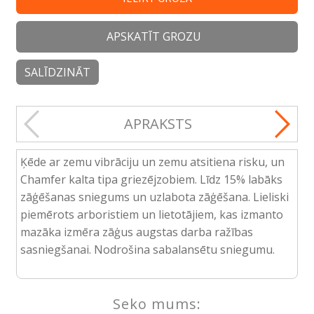
APSKATĪT GROZU
SALĪDZINĀT
APRAKSTS
Ķēde ar zemu vibrāciju un zemu atsitiena risku, un
Chamfer kalta tipa griezējzobiem. Līdz 15% labāks
zāģēšanas sniegums un uzlabota zāģēšana. Lieliski
piemērots arboristiem un lietotājiem, kas izmanto
mazāka izmēra zāģus augstas darba ražības
sasniegšanai. Nodrošina sabalansētu sniegumu.
Seko mums: