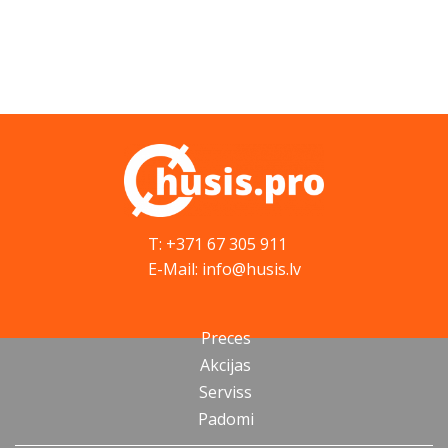
T: +371 67 305 911
E-Mail: info@husis.lv
Preces
Akcijas
Serviss
Padomi