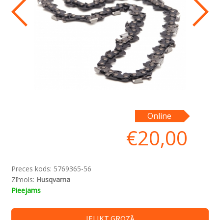
Online
€
20,00
Preces kods:
5769365-56
Zīmols:
Husqvarna
Pieejams
IELIKT GROZĀ