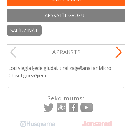
APSKATĪT GROZU
SALĪDZINĀT
APRAKSTS
Ļoti viegla ķēde gludai, tīrai zāģēšanai ar Micro
Chisel griezējiem.
Seko mums: