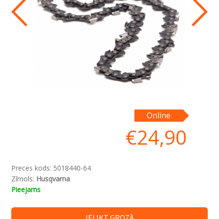
Online
€
24,90
Preces kods:
5018440-64
Zīmols:
Husqvarna
Pieejams
IELIKT GROZĀ