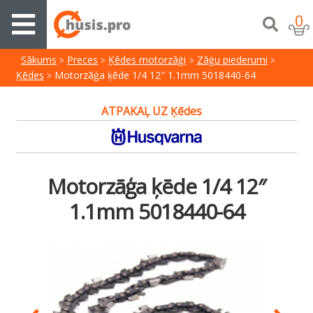
0
Sākums
Preces
Ķēdes motorzāģi
Zāģu piederumi
Ķēdes
Motorzāģa ķēde 1/4 12″ 1.1mm 5018440-64
ATPAKAĻ UZ Ķēdes
Motorzāģa ķēde 1/4 12″
1.1mm 5018440-64