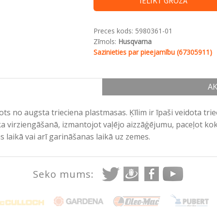
IELIKT GROZĀ
Preces kods:
5980361-01
Zīmols:
Husqvarna
Sazinieties par pieejamību (67305911)
AK
avots no augsta trieciena plastmasas. Ķīlim ir īpaši veidota tr
oka virziengāšanā, izmantojot vaļējo aizzāģējumu, paceļot kok
s laikā vai arī garināšanas laikā uz zemes.
Seko mums: