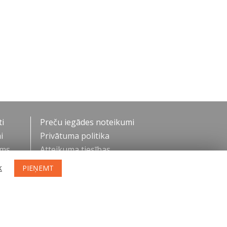
i
Preču iegādes noteikumi
i
Privātuma politika
ums
Atteikuma tiesības
k
PIEŅEMT