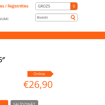
ies / Reģistrēties
GROZS
0
NUMI
s
5″
ka
Salidzini.lv
Online
€
26,90
SALĪDZINĀT