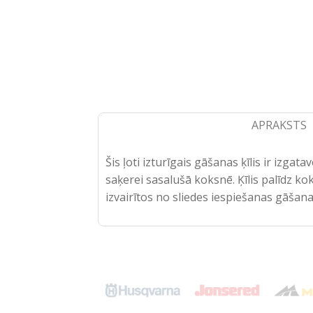
APRAKSTS
Šis ļoti izturīgais gāšanas ķīlis ir izgat
saķerei sasalušā koksnē. Ķīlis palīdz k
izvairītos no sliedes iespiešanas gāšana