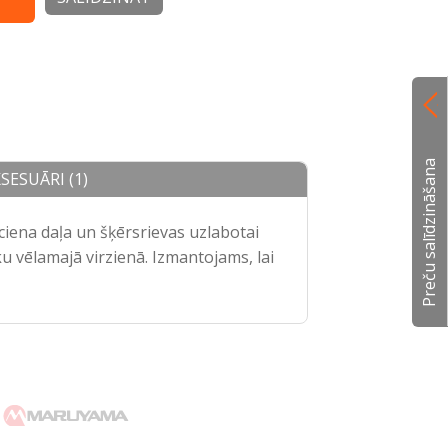
Preču salīdzināšana
SESUĀRI (1)
ieciena daļa un šķērsrievas uzlabotai
u vēlamajā virzienā. Izmantojams, lai