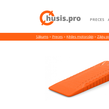
PRECES
Sākuml
Sākums
Preces
Ķēdes motorzāģi
Zāģu p
Google
Lojalit
Preču i
Serviss