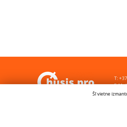
T: +3
E-Mail
Šī vietne izmant