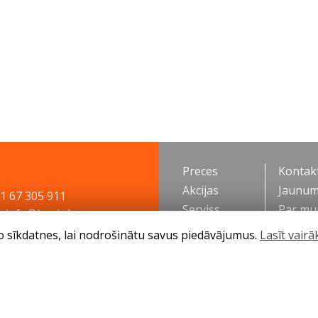
Preces
Kontakt
Akcijas
Jaunum
71 67 305 911
Serviss
Par m
: info@husis.lv
Padomi
o sīkdatnes, lai nodrošinātu savus piedāvājumus.
Lasīt vairā