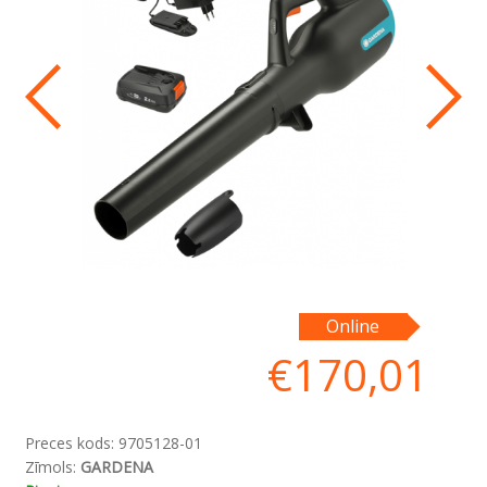
Online
€
170,01
Preces kods:
9705128-01
Zīmols:
GARDENA