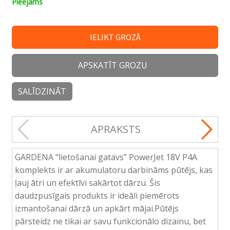
Pieejams
IELIKT GROZĀ
APSKATĪT GROZU
SALĪDZINĀT
APRAKSTS
GARDENA “lietošanai gatavs” PowerJet 18V P4A
komplekts ir ar akumulatoru darbināms pūtējs, kas
ļauj ātri un efektīvi sakārtot dārzu. Šis
daudzpusīgais produkts ir ideāli piemērots
izmantošanai dārzā un apkārt mājai.Pūtējs
pārsteidz ne tikai ar savu funkcionālo dizainu, bet