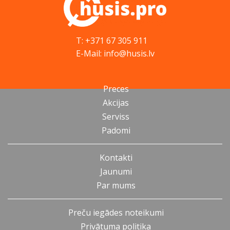
T: +371 67 305 911
E-Mail: info@husis.lv
Preces
Akcijas
Serviss
Padomi
Kontakti
Jaunumi
Par mums
Preču iegādes noteikumi
Privātuma politika