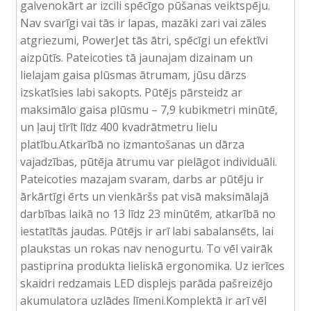
galvenokārt ar izcili spēcīgo pūšanas veiktspēju.
Nav svarīgi vai tās ir lapas, mazāki zari vai zāles
atgriezumi, PowerJet tās ātri, spēcīgi un efektīvi
aizpūtīs. Pateicoties tā jaunajam dizainam un
lielajam gaisa plūsmas ātrumam, jūsu dārzs
izskatīsies labi sakopts. Pūtējs pārsteidz ar
maksimālo gaisa plūsmu – 7,9 kubikmetri minūtē,
un ļauj tīrīt līdz 400 kvadrātmetru lielu
platību.Atkarībā no izmantošanas un dārza
vajadzības, pūtēja ātrumu var pielāgot individuāli.
Pateicoties mazajam svaram, darbs ar pūtēju ir
ārkārtīgi ērts un vienkāršs pat visā maksimālajā
darbības laikā no 13 līdz 23 minūtēm, atkarībā no
iestatītās jaudas. Pūtējs ir arī labi sabalansēts, lai
plaukstas un rokas nav nenogurtu. To vēl vairāk
pastiprina produkta lieliskā ergonomika. Uz ierīces
skaidri redzamais LED displejs parāda pašreizējo
akumulatora uzlādes līmeni.Komplektā ir arī vēl