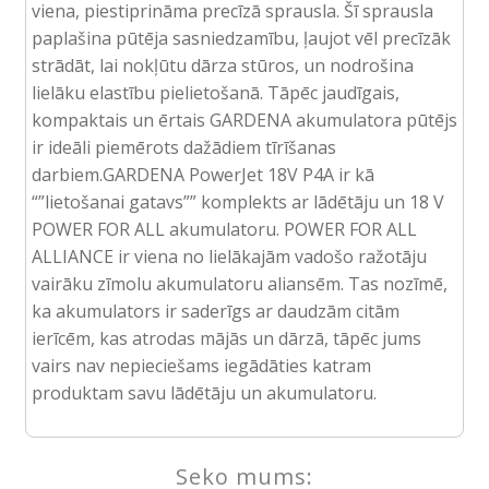
viena, piestiprināma precīzā sprausla. Šī sprausla
paplašina pūtēja sasniedzamību, ļaujot vēl precīzāk
strādāt, lai nokļūtu dārza stūros, un nodrošina
lielāku elastību pielietošanā. Tāpēc jaudīgais,
kompaktais un ērtais GARDENA akumulatora pūtējs
ir ideāli piemērots dažādiem tīrīšanas
darbiem.GARDENA PowerJet 18V P4A ir kā
“”lietošanai gatavs”” komplekts ar lādētāju un 18 V
POWER FOR ALL akumulatoru. POWER FOR ALL
ALLIANCE ir viena no lielākajām vadošo ražotāju
vairāku zīmolu akumulatoru aliansēm. Tas nozīmē,
ka akumulators ir saderīgs ar daudzām citām
ierīcēm, kas atrodas mājās un dārzā, tāpēc jums
vairs nav nepieciešams iegādāties katram
produktam savu lādētāju un akumulatoru.
Seko mums: