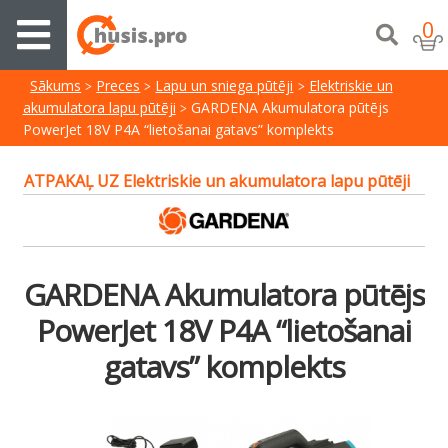
0
Sākums
Preces
Lapu un sniega pūtēji
Elektriskie un
akumulatora lapu pūtēji
GARDENA Akumulatora pūtējs
PowerJet 18V P4A “lietošanai gatavs” komplekts
ATPAKAĻ UZ Elektriskie un akumulatora lapu pūtēji
GARDENA Akumulatora pūtējs
PowerJet 18V P4A “lietošanai
gatavs” komplekts