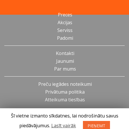
Preces
Akcijas
Serviss
Padomi
Kontakti
Jaunumi
Par mums
Preču iegādes noteikumi
Privātuma politika
Atteikuma tiesības
Šī vietne izmanto sīkdatnes, lai nodrošinātu savus
piedāvājumus.
Lasīt vairāk
PIEŅEMT