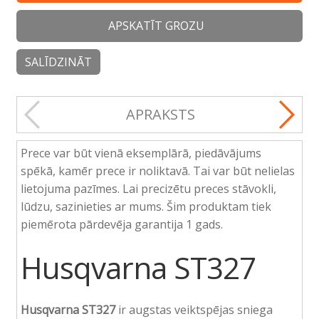
APSKATĪT GROZU
SALĪDZINĀT
APRAKSTS
Prece var būt vienā eksemplārā, piedāvājums
spēkā, kamēr prece ir noliktavā. Tai var būt nelielas
lietojuma pazīmes. Lai precizētu preces stāvokli,
lūdzu, sazinieties ar mums. Šim produktam tiek
piemērota pārdevēja garantija 1 gads.
Husqvarna ST327
Husqvarna ST327
ir augstas veiktspējas sniega