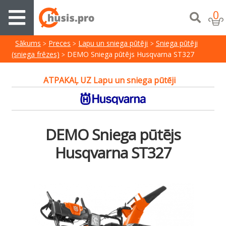
0
Sākums
Preces
Lapu un sniega pūtēji
Sniega pūtēji
(sniega frēzes)
DEMO Sniega pūtējs Husqvarna ST327
ATPAKAĻ UZ Lapu un sniega pūtēji
DEMO Sniega pūtējs
Husqvarna ST327