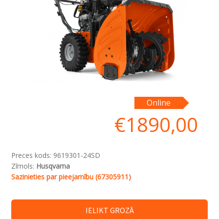
Online
€
1890,00
Preces kods:
9619301-24SD
Zīmols:
Husqvarna
Sazinieties par pieejamību (67305911)
IELIKT GROZĀ