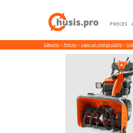
PRECES
Sākuml
Sākums
Preces
Lapu un sniega pūtēji
Sni
Google
Lojalit
Preču i
Serviss