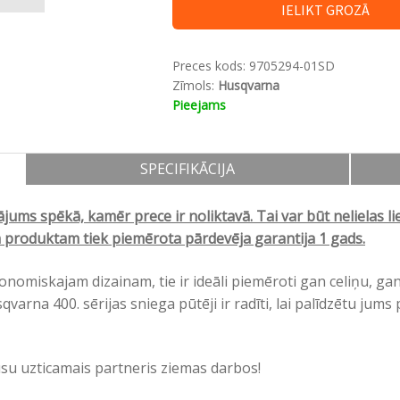
IELIKT GROZĀ
Preces kods:
9705294-01SD
Zīmols:
Husqvarna
Pieejams
SPECIFIKĀCIJA
jums spēkā, kamēr prece ir noliktavā. Tai var būt nelielas l
im produktam tiek piemērota pārdevēja garantija 1 gads.
gonomiskajam dizainam, tie ir ideāli piemēroti gan celiņu, ga
varna 400. sērijas sniega pūtēji ir radīti, lai palīdzētu jums 
ūsu uzticamais partneris ziemas darbos!