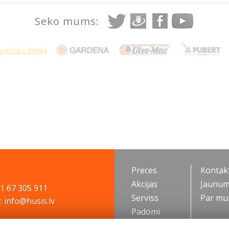
Seko mums:
Preces
Kontakt
Akcijas
Jaunum
71 67 305 911
Serviss
Par m
: info@husis.lv
Padomi