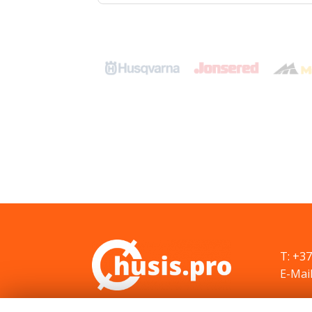
T: +3
E-Mail