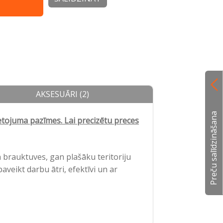
AKSESUĀRI (2)
Preču salīdzināšana
ietojuma pazīmes. Lai precizētu preces
n brauktuves, gan plašāku teritoriju
paveikt darbu ātri, efektīvi un ar