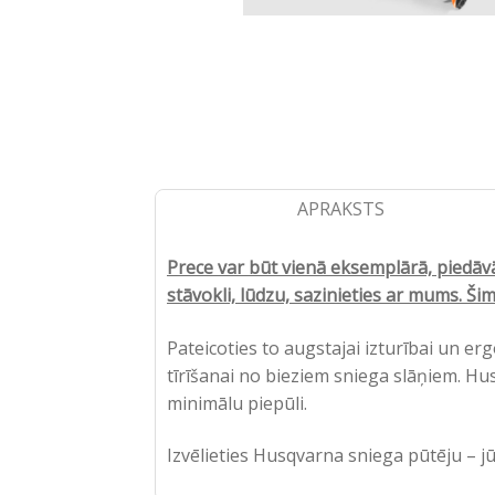
APRAKSTS
Prece var būt vienā eksemplārā, piedāvā
stāvokli, lūdzu, sazinieties ar mums. Š
Pateicoties to augstajai izturībai un er
tīrīšanai no bieziem sniega slāņiem. Husq
minimālu piepūli.
Izvēlieties Husqvarna sniega pūtēju – j