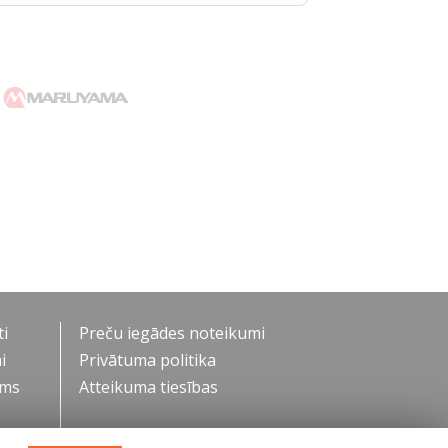
i
Preču iegādes noteikumi
i
Privātuma politika
ums
Atteikuma tiesības