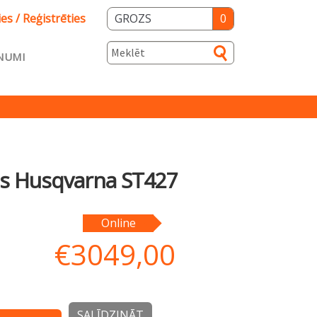
ies / Reģistrēties
GROZS
0
NUMI
s
s Husqvarna ST427
ka
Salidzini.lv
Online
€
3049,00
SALĪDZINĀT