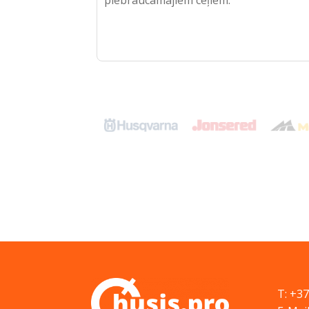
piebraucamajiem ceļiem.
T: +3