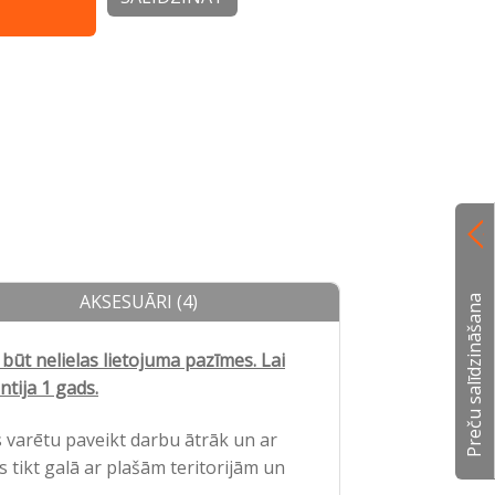
AKSESUĀRI (4)
Preču salīdzināšana
būt nelielas lietojuma pazīmes. Lai
tija 1 gads.
s varētu paveikt darbu ātrāk un ar
 tikt galā ar plašām teritorijām un