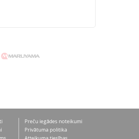
i
Preču iegādes noteikumi
i
Privātuma politika
ums
Atteikuma tiesības