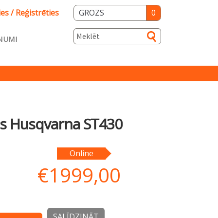
ies / Reģistrēties
GROZS
0
NUMI
s
s Husqvarna ST430
ka
Salidzini.lv
Online
€
1999,00
SALĪDZINĀT