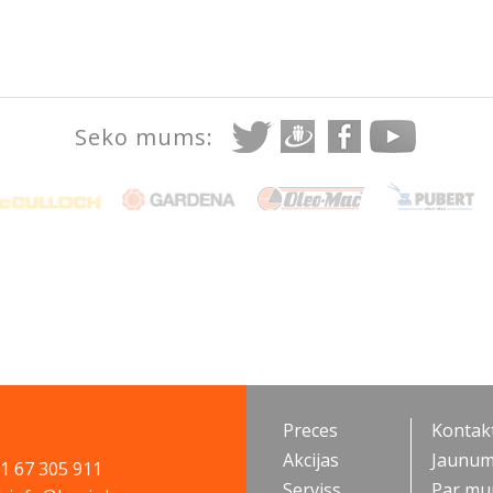
Seko mums:
Preces
Kontakt
Akcijas
Jaunum
71 67 305 911
Serviss
Par m