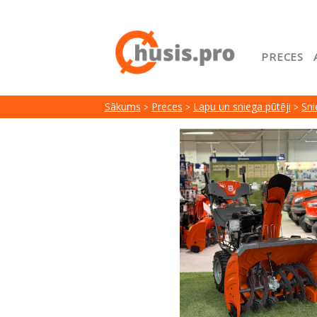
PRECES
Sākuml
Sākums
Preces
Lapu un sniega pūtēji
Sni
Google
Lojalit
Preču i
Serviss