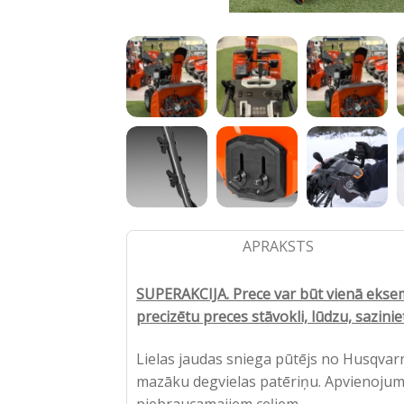
APRAKSTS
SUPERAKCIJA. Prece var būt vienā eksemp
precizētu preces stāvokli, lūdzu, sazin
Lielas jaudas sniega pūtējs no Husqvarn
mazāku degvielas patēriņu. Apvienojumā 