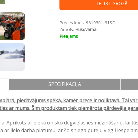
IELIKT GROZĀ
Preces kods:
9619301-31SD
Zīmols:
Husqvarna
Pieejams
SPECIFIKĀCIJA
lārā, piedāvājums spēkā, kamēr prece ir noliktavā. Tai var 
ieties ar mums. Šim produktam tiek piemērota pārdevēja garan
a. Aprīkots ar elektronisko degvielas iesmidzināšanu, lai Jū
ar lielo darba platumu, ar šo sniega pūtēju viegli iespējams