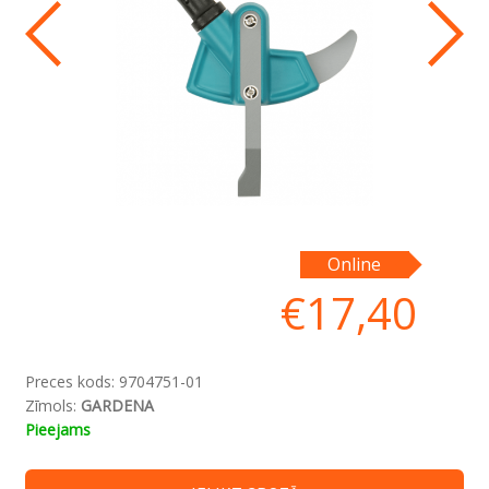
Pi
Online
€
17,40
Preces kods:
9704751-01
Zīmols:
GARDENA
Pieejams