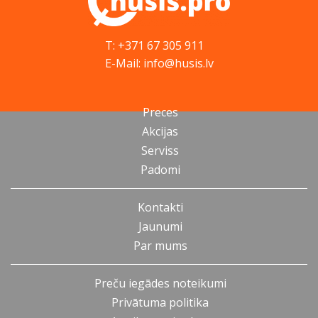
T: +371 67 305 911
E-Mail: info@husis.lv
Preces
Akcijas
Serviss
Padomi
Kontakti
Jaunumi
Par mums
Preču iegādes noteikumi
Privātuma politika