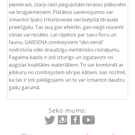
piemēram, starp cieši pieguļošām terases plāksnēm
vai bruģakmeņiem. Platākos savienojumos var
izmantot īpašo trīsstūrveida nerūsējošā tērauda
priekšgalu. Tas ļauj gan efektīvi, gan viegli noņemt
sūnas vai nezāles. Lai rūpētos par savu floru un
faunu, GARDENA combisystem “divi vienā”
nodrošina videi draudzīgu mehānisko risinājumu.
Pagalma kaplis ir ļoti izturīgs un izgatavots no
augstas kvalitātes materiāliem. To var kombinēt ar
jebkuru no combisystem sērijas kātiem, kas nozīmē,
ka tas ir ļoti pielāgojams un to var izmantot daudzu
gadu garumā.
Seko mums: