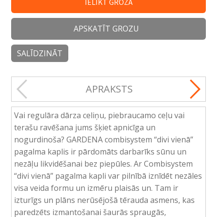
IELIKT GROZĀ
APSKATĪT GROZU
SALĪDZINĀT
APRAKSTS
Vai regulāra dārza celiņu, piebraucamo ceļu vai
terašu ravēšana jums šķiet apnicīga un
nogurdinoša? GARDENA combisystem “divi vienā”
pagalma kaplis ir pārdomāts darbarīks sūnu un
nezāļu likvidēšanai bez piepūles. Ar Combisystem
“divi vienā” pagalma kapli var pilnībā iznīdēt nezāles
visa veida formu un izmēru plaisās un. Tam ir
izturīgs un plāns nerūsējošā tērauda asmens, kas
paredzēts izmantošanai šaurās spraugās,