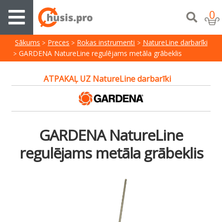
0
Sākums
Preces
Rokas instrumenti
NatureLine darbarīki
GARDENA NatureLine regulējams metāla grābeklis
ATPAKAĻ UZ NatureLine darbarīki
GARDENA NatureLine
regulējams metāla grābeklis