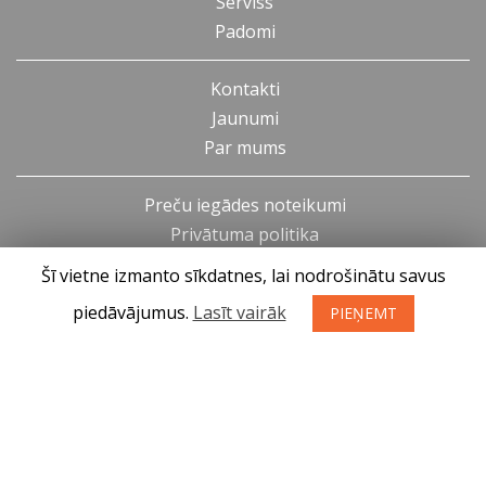
Serviss
Padomi
Kontakti
Jaunumi
Par mums
Preču iegādes noteikumi
Privātuma politika
Atteikuma tiesības
Šī vietne izmanto sīkdatnes, lai nodrošinātu savus
piedāvājumus.
Lasīt vairāk
PIEŅEMT
SIA KONGS @ 2019
Izstrādātājs ces.lv