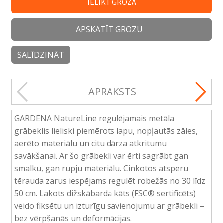
IELIKT GROZĀ
APSKATĪT GROZU
SALĪDZINĀT
APRAKSTS
GARDENA NatureLine regulējamais metāla
grābeklis lieliski piemērots lapu, nopļautās zāles,
aerēto materiālu un citu dārza atkritumu
savākšanai. Ar šo grābekli var ērti sagrābt gan
smalku, gan rupju materiālu. Cinkotos atsperu
tērauda zarus iespējams regulēt robežās no 30 līdz
50 cm. Lakots dižskābarda kāts (FSC® sertificēts)
veido fiksētu un izturīgu savienojumu ar grābekli –
bez vērpšanās un deformācijas.