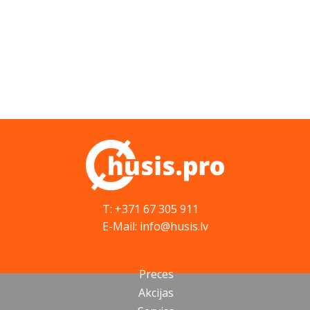
T: +371 67 305 911
E-Mail: info@husis.lv
Preces
Akcijas