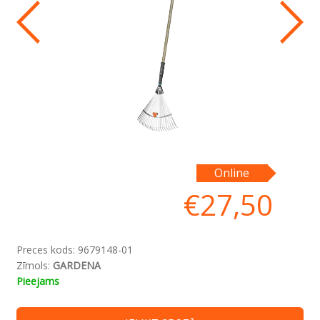
Online
€
27,50
Preces kods:
9679148-01
Zīmols:
GARDENA
Pieejams