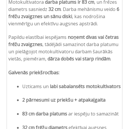
Motokultivatora
darba platums ir 83 cm
, un frēzes
diametrs sasniedz
32 cm
. Darba mehānismu veido
6
frēžu zvaigznes un sānu diski
, kas nodrošina
vienmērīgu un efektīvu augsnes apstrādi.
Papildu elastībai iespējams
noņemt divas vai četras
frēžu zvaigznes
, tādējādi samazinot darba platumu
un pielāgojot motokultivatoru darbam šaurākās
vietās, piemēram,
dārza dobēs vai starp rindām
.
Galvenās priekšrocības:
Uzticams un
labi sabalansēts motokultivators
2 pārnesumi uz priekšu + atpakaļgaita
83 cm darba platums
ar iespēju to samazināt
32 cm frēžu diametrs
efektīvai augsnes