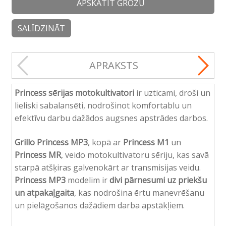
APSKATĪT GROZU
SALĪDZINĀT
APRAKSTS
Princess sērijas motokultivatori
ir uzticami, droši un
lieliski sabalansēti, nodrošinot komfortablu un
efektīvu darbu dažādos augsnes apstrādes darbos.
Grillo Princess MP3
, kopā ar
Princess M1
un
Princess MR
, veido motokultivatoru sēriju, kas savā
starpā atšķiras galvenokārt ar transmisijas veidu.
Princess MP3
modelim ir
divi pārnesumi uz priekšu
un atpakaļgaita
, kas nodrošina ērtu manevrēšanu
un pielāgošanos dažādiem darba apstākļiem.