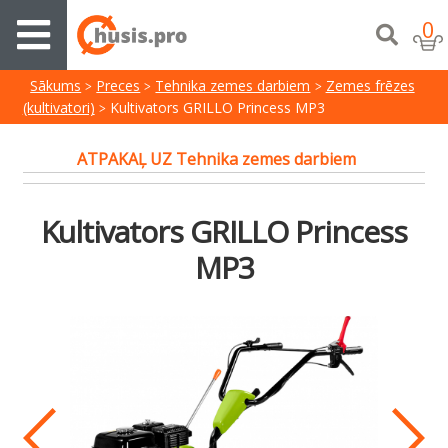
0
Sākums
Preces
Tehnika zemes darbiem
Zemes frēzes
(kultivatori)
Kultivators GRILLO Princess MP3
ATPAKAĻ UZ Tehnika zemes darbiem
Kultivators GRILLO Princess
MP3