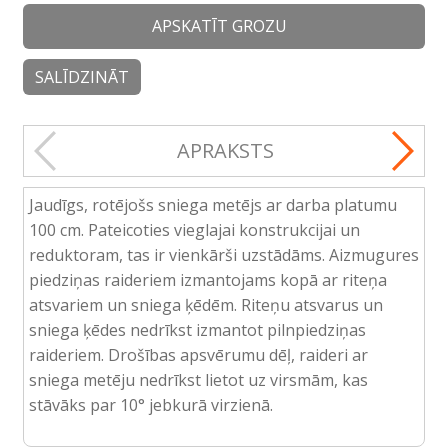
APSKATĪT GROZU
SALĪDZINĀT
APRAKSTS
Jaudīgs, rotējošs sniega metējs ar darba platumu
100 cm. Pateicoties vieglajai konstrukcijai un
reduktoram, tas ir vienkārši uzstādāms. Aizmugures
piedziņas raideriem izmantojams kopā ar riteņa
atsvariem un sniega ķēdēm. Riteņu atsvarus un
sniega ķēdes nedrīkst izmantot pilnpiedziņas
raideriem. Drošības apsvērumu dēļ, raideri ar
sniega metēju nedrīkst lietot uz virsmām, kas
stāvāks par 10° jebkurā virzienā.