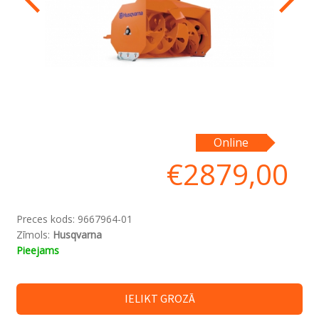
Online
€
2879,00
Preces kods:
9667964-01
Zīmols:
Husqvarna
Pieejams
IELIKT GROZĀ