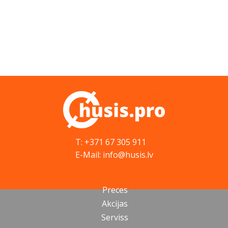
T: +371 67 305 911
E-Mail: info@husis.lv
Preces
Akcijas
Serviss