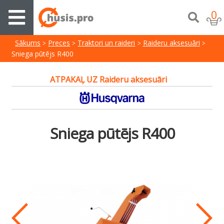
0
Sākums
Preces
Traktori un raideri
Raideru aksesuāri
Sniega pūtējs R400
ATPAKAĻ UZ Raideru aksesuāri
Sniega pūtējs R400