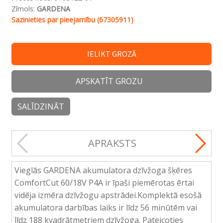
Zīmols:
GARDENA
Sazinieties par pieejamību (67305911)
IELIKT GROZĀ
APSKATĪT GROZU
SALĪDZINĀT
APRAKSTS
Vieglās GARDENA akumulatora dzīvžoga šķēres
ComfortCut 60/18V P4A ir īpaši piemērotas ērtai
vidēja izmēra dzīvžogu apstrādei.Komplektā esošā
akumulatora darbības laiks ir līdz 56 minūtēm vai
līdz 188 kvadrātmetriem dzīvžoga. Pateicoties