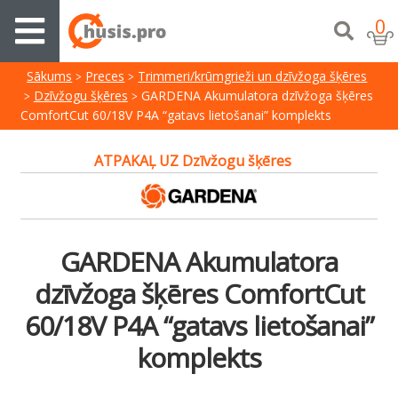
0
Sākums
Preces
Trimmeri/krūmgrieži un dzīvžoga šķēres
Dzīvžogu šķēres
GARDENA Akumulatora dzīvžoga šķēres
ComfortCut 60/18V P4A “gatavs lietošanai” komplekts
ATPAKAĻ UZ Dzīvžogu šķēres
GARDENA Akumulatora
dzīvžoga šķēres ComfortCut
60/18V P4A “gatavs lietošanai”
komplekts