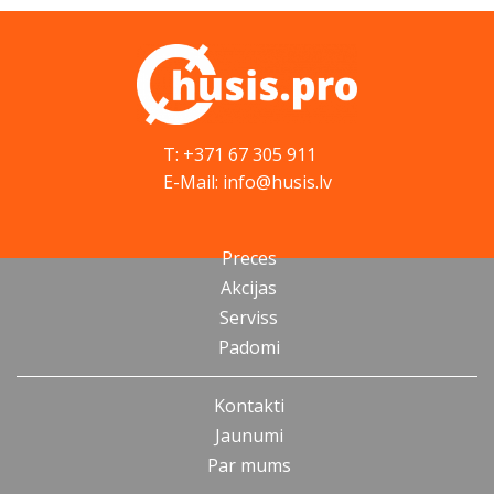
T: +371 67 305 911
E-Mail: info@husis.lv
Preces
Akcijas
Serviss
Padomi
Kontakti
Jaunumi
Par mums