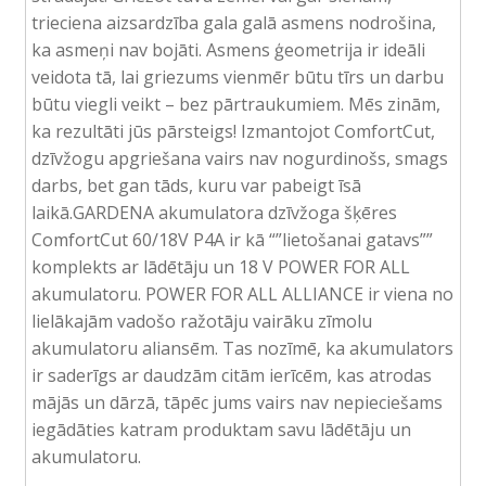
trieciena aizsardzība gala galā asmens nodrošina,
ka asmeņi nav bojāti. Asmens ģeometrija ir ideāli
veidota tā, lai griezums vienmēr būtu tīrs un darbu
būtu viegli veikt – bez pārtraukumiem. Mēs zinām,
ka rezultāti jūs pārsteigs! Izmantojot ComfortCut,
dzīvžogu apgriešana vairs nav nogurdinošs, smags
darbs, bet gan tāds, kuru var pabeigt īsā
laikā.GARDENA akumulatora dzīvžoga šķēres
ComfortCut 60/18V P4A ir kā “”lietošanai gatavs””
komplekts ar lādētāju un 18 V POWER FOR ALL
akumulatoru. POWER FOR ALL ALLIANCE ir viena no
lielākajām vadošo ražotāju vairāku zīmolu
akumulatoru aliansēm. Tas nozīmē, ka akumulators
ir saderīgs ar daudzām citām ierīcēm, kas atrodas
mājās un dārzā, tāpēc jums vairs nav nepieciešams
iegādāties katram produktam savu lādētāju un
akumulatoru.