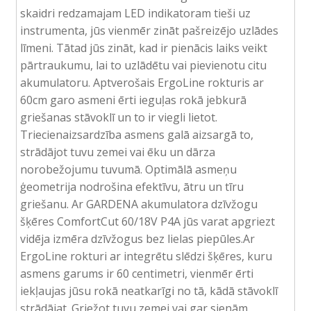
skaidri redzamajam LED indikatoram tieši uz
instrumenta, jūs vienmēr zināt pašreizējo uzlādes
līmeni. Tātad jūs zināt, kad ir pienācis laiks veikt
pārtraukumu, lai to uzlādētu vai pievienotu citu
akumulatoru. Aptverošais ErgoLine rokturis ar
60cm garo asmeni ērti ieguļas rokā jebkurā
griešanas stāvoklī un to ir viegli lietot.
Triecienaizsardzība asmens galā aizsargā to,
strādājot tuvu zemei vai ēku un dārza
norobežojumu tuvumā. Optimālā asmeņu
ģeometrija nodrošina efektīvu, ātru un tīru
griešanu. Ar GARDENA akumulatora dzīvžogu
šķēres ComfortCut 60/18V P4A jūs varat apgriezt
vidēja izmēra dzīvžogus bez lielas piepūles.Ar
ErgoLine rokturi ar integrētu slēdzi šķēres, kuru
asmens garums ir 60 centimetri, vienmēr ērti
iekļaujas jūsu rokā neatkarīgi no tā, kādā stāvoklī
strādājat. Griežot tuvu zemei ​​vai gar sienām,