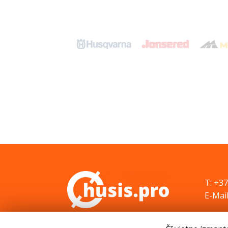
T: +3
E-Mail