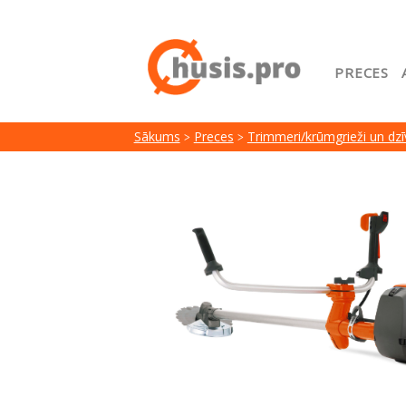
PRECES
Sākuml
Sākums
Preces
Trimmeri/krūmgrieži un dz
Google
Lojalit
Preču i
Serviss