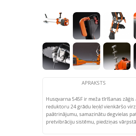
APRAKSTS
Husqvarna 545F ir meža tīrīšanas zāģis 
reduktoru 24 grādu leņķī vienkāršo virz
paātrinājumu, samazinātu degvielas patē
pretvibrāciju sistēmu, piedziņas vārpst