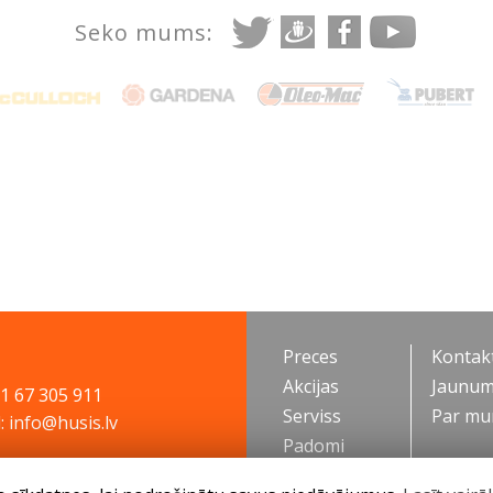
Seko mums:
Preces
Kontakt
Akcijas
Jaunum
71 67 305 911
Serviss
Par m
: info@husis.lv
Padomi