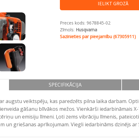
IELIKT GROZĀ
Kad aparāts tiek izslēgts, apturēšanas slē
Preces kods:
9678845-02
automātiski atgriežas starta pozīcijā, lai
Zīmols:
Husqvarna
būtu bez jebkādām raizēm.
Sazinieties par pieejamību (67305911)
SPECIFIKĀCIJA
ar augstu veiktspēju, kas paredzēts pilna laika darbam. Opt
ienveida gāšanu blīvākos mežos. Vienkārši iedarbināmais X-T
riņu un emisiju līmeni. Ļoti zems vibrāciju līmenis, pateicot
ām un griešanas aprīkojumam. Viegli iedarbināms dzinējs ar S