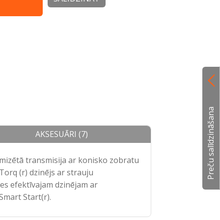
dzis
Uzkabe Balance XT Ergonomiska uzkabe ar
 iedarbināšana
muguras balstu, plecu lencēm un gurnu jos
slodzi pa lielāku laukumu. Regulējams mug
Preču salīdzināšana
AKSESUĀRI (7)
imizētā transmisija ar konisko zobratu
orq (r) dzinējs ar strauju
ies efektīvajam dzinējam ar
mart Start(r).