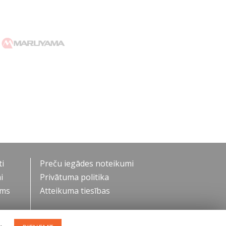
i
Preču iegādes noteikumi
i
Privātuma politika
ums
Atteikuma tiesības