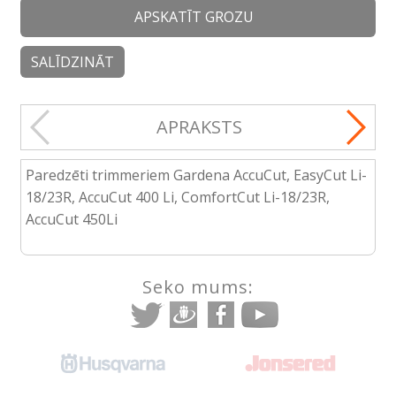
APSKATĪT GROZU
SALĪDZINĀT
APRAKSTS
Paredzēti trimmeriem Gardena AccuCut, EasyCut Li-
18/23R, AccuCut 400 Li, ComfortCut Li-18/23R,
AccuCut 450Li
Seko mums: