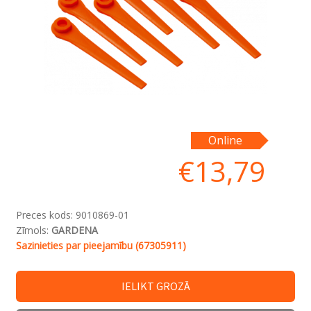
Online
€
13,79
Preces kods:
9010869-01
Zīmols:
GARDENA
Sazinieties par pieejamību (67305911)
IELIKT GROZĀ