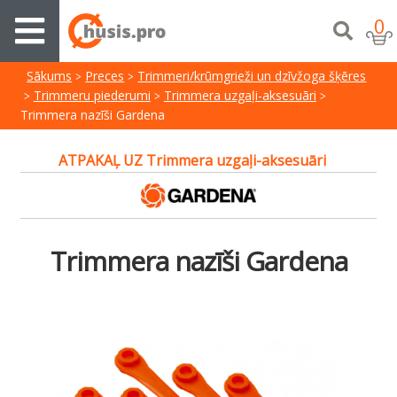
0
Sākums
Preces
Trimmeri/krūmgrieži un dzīvžoga šķēres
Trimmeru piederumi
Trimmera uzgaļi-aksesuāri
Trimmera nazīši Gardena
ATPAKAĻ UZ Trimmera uzgaļi-aksesuāri
Trimmera nazīši Gardena