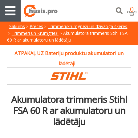
0
Sākums
Preces
Trimmeri/krūmgrieži un dzīvžoga šķēres
Trimmeri un Krūmgrieži
Akumulatora trimmeris Stihl FSA
60 R ar akumulatoru un lādētāju
ATPAKAĻ UZ Bateriju produktu akumulatori un
lādētāji
Akumulatora trimmeris Stihl
FSA 60 R ar akumulatoru un
lādētāju