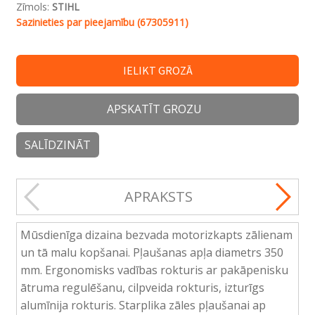
Zīmols:
STIHL
Sazinieties par pieejamību (67305911)
IELIKT GROZĀ
APSKATĪT GROZU
SALĪDZINĀT
APRAKSTS
Mūsdienīga dizaina bezvada motorizkapts zālienam
un tā malu kopšanai. Pļaušanas apļa diametrs 350
mm. Ergonomisks vadības rokturis ar pakāpenisku
ātruma regulēšanu, cilpveida rokturis, izturīgs
alumīnija rokturis. Starplika zāles pļaušanai ap