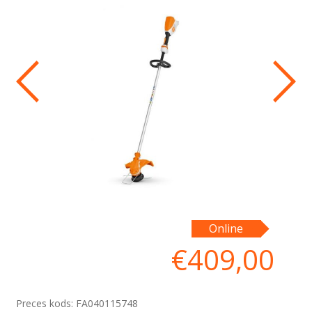
Online
€
409,00
Preces kods:
FA040115748