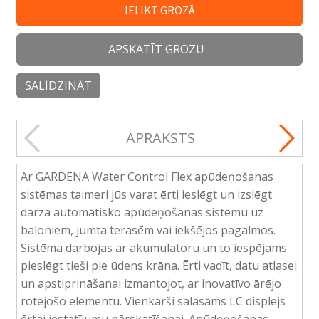
IELIKT GROZĀ
APSKATĪT GROZU
SALĪDZINĀT
APRAKSTS
Ar GARDENA Water Control Flex apūdeņošanas
sistēmas taimeri jūs varat ērti ieslēgt un izslēgt
dārza automātisko apūdeņošanas sistēmu uz
baloniem, jumta terasēm vai iekšējos pagalmos.
Sistēma darbojas ar akumulatoru un to iespējams
pieslēgt tieši pie ūdens krāna. Ērti vadīt, datu atlasei
un apstiprināšanai izmantojot, ar inovatīvo ārējo
rotējošo elementu. Vienkārši salasāms LC displejs
ērtai iestatījumu pārskatīšanai. Apūdeņošanas