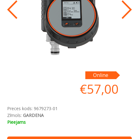
Online
€
57,00
Preces kods:
9679273-01
Zīmols:
GARDENA
Pieejams