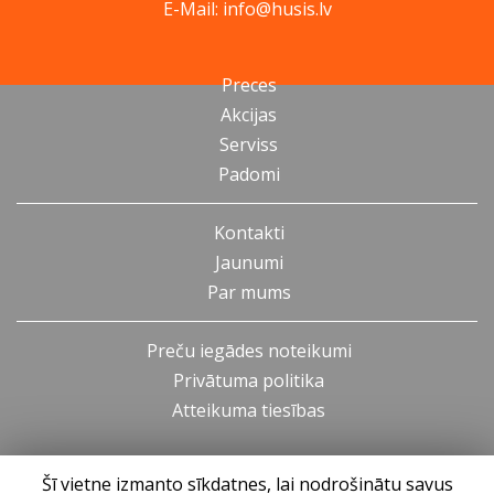
E-Mail: info@husis.lv
Preces
Akcijas
Serviss
Padomi
Kontakti
Jaunumi
Par mums
Preču iegādes noteikumi
Privātuma politika
Atteikuma tiesības
Šī vietne izmanto sīkdatnes, lai nodrošinātu savus