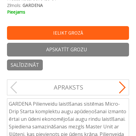
Zīmols:
GARDENA
Pieejams
IELIKT GROZĀ
APSKATĪT GROZU
SALĪDZINĀT
APRAKSTS
GARDENA Pilienveidu laistīšanas sistēmas Micro-
Drip Starta komplektu augu apūdeņošanai izmanto
ērtai un ūdeni ekonomējošai augu rindu laistīšanai.
Spiediena samazināšanas mezgls Master Unit ar
šļūteni, kas pievienots pie ūdens krāna. Pilienveida