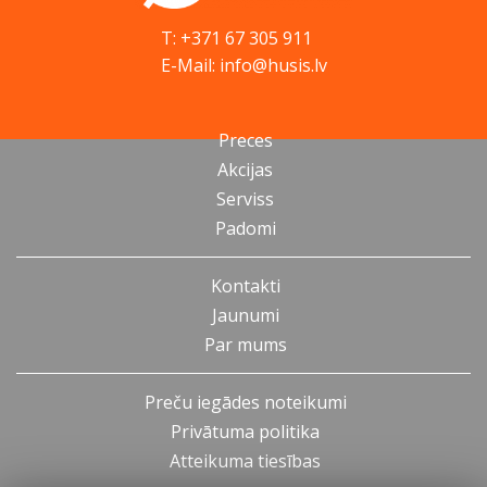
T: +371 67 305 911
E-Mail: info@husis.lv
Preces
Akcijas
Serviss
Padomi
Kontakti
Jaunumi
Par mums
Preču iegādes noteikumi
Privātuma politika
Atteikuma tiesības