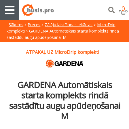
0
Sākums
Preces
Zālāju laistīšanas iekārtas
MicroDrip
komplekti
GARDENA Automātiskais starta komplekts rindā
sastādītu augu apūdeņošanai M
ATPAKAĻ UZ MicroDrip komplekti
GARDENA Automātiskais
starta komplekts rindā
sastādītu augu apūdeņošanai
M