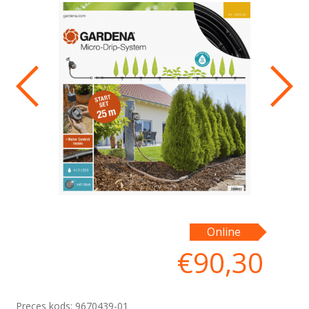
Online
€
90,30
Preces kods:
9670439-01