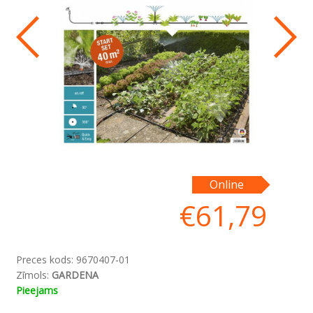
Online
€
61,79
Preces kods:
9670407-01
Zīmols:
GARDENA
Pieejams