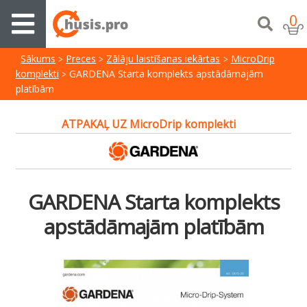
0
Sākums
Preces
Zālāju laistīšanas iekārtas
MicroDrip
komplekti
GARDENA Starta komplekts apstādāmajām
platībām
ATPAKAĻ UZ MicroDrip komplekti
GARDENA Starta komplekts
apstādāmajām platībām