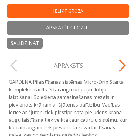
IELIKT GROZĀ
APSKATĪT GROZU
SALĪDZINĀT
APRAKSTS
GARDENA Pilaistīšanas sistēmas Micro-Drip Starta
komplekts radīts ērtai augu un puķu dobju
laistīšanai. Spiediena samazināšanas mezgls ir
pievienots krānam ar šļūtenes palīdzību. Vadības
ierīce ar šļūteni tiek piestiprināta pie ūdens krāna,
augu laistīšana tiek veikta caur cauruļu sistēmu, kur
katram augam tiek pievienota savai laistīšanas
galva, kas novietojama dažādos leņķos.