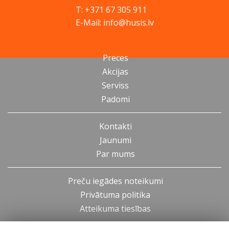
T: +371 67 305 911
E-Mail: info@husis.lv
Preces
Akcijas
Serviss
Padomi
Kontakti
Jaunumi
Par mums
Preču iegādes noteikumi
Privātuma politika
Atteikuma tiesības