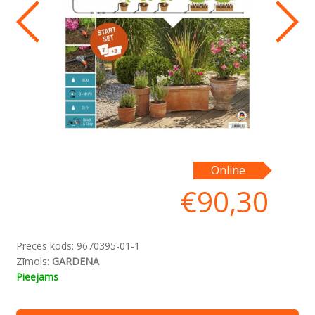
Online
€
90,30
Preces kods:
9670395-01-1
Zīmols:
GARDENA
Pieejams