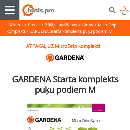
0
Sākums
Preces
Zālāju laistīšanas iekārtas
MicroDrip
komplekti
GARDENA Starta komplekts puķu podiem M
ATPAKAĻ UZ MicroDrip komplekti
GARDENA Starta komplekts
puķu podiem M