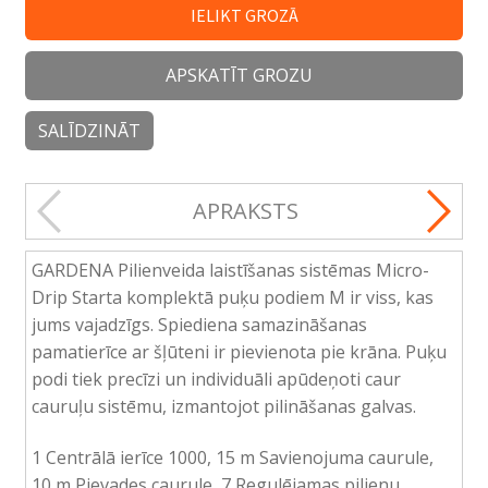
IELIKT GROZĀ
APSKATĪT GROZU
SALĪDZINĀT
APRAKSTS
GARDENA Pilienveida laistīšanas sistēmas Micro-
Drip Starta komplektā puķu podiem M ir viss, kas
jums vajadzīgs. Spiediena samazināšanas
pamatierīce ar šļūteni ir pievienota pie krāna. Puķu
podi tiek precīzi un individuāli apūdeņoti caur
cauruļu sistēmu, izmantojot pilināšanas galvas.
1 Centrālā ierīce 1000, 15 m Savienojuma caurule,
10 m Pievades caurule, 7 Regulējamas pilienu