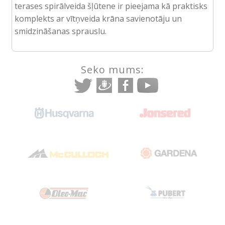
terases spirālveida šļūtene ir pieejama kā praktisks
komplekts ar vītņveida krāna savienotāju un
smidzināšanas sprauslu.
Seko mums: