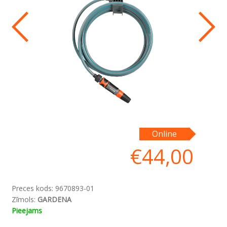
Cl
Online
ma
€
44,00
Preces kods:
9670893-01
Zīmols:
GARDENA
Pieejams