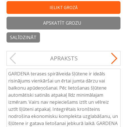
IELIKT GROZĀ
APSKATĪT GROZU
SALĪDZINĀT
APRAKSTS
GARDENA terases spirālveida šļūtene ir ideāls
risinājums vienkāršai un ērtai jumta dārzu vai
balkonu apūdeņošanai. Pēc lietošanas šļūtene
automātiski satinās atpakaļ līdz minimālajam
izmēram. Vairs nav nepieciešams iztīt un vēlreiz
uztīt šļūteni atpakaļ. Integrētais kronšteins
nodrošina ekonomisku komplekta uzglabāšanu, un
šļūtene ir gatava lietošanai jebkurā laikā. GARDENA