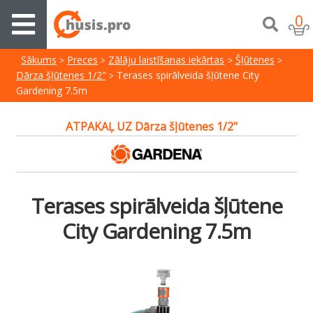
0
Sākums
Preces
Zālāju laistīšanas iekārtas
Šļūtenes
Dārza šļūtenes 1/2"
Terases spirālveida šļūtene City
Gardening 7.5m
ATPAKAĻ UZ Dārza šļūtenes 1/2"
Terases spirālveida šļūtene
City Gardening 7.5m