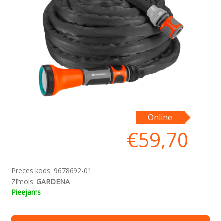
Online
€
59,70
Preces kods:
9678692-01
Zīmols:
GARDENA
Pieejams