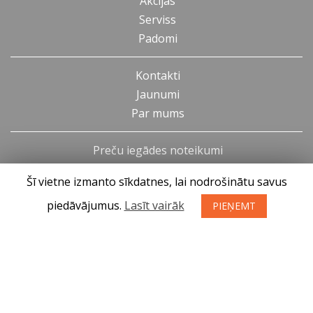
Akcijas
Serviss
Padomi
Kontakti
Jaunumi
Par mums
Preču iegādes noteikumi
Privātuma politika
Šī vietne izmanto sīkdatnes, lai nodrošinātu savus
Atteikuma tiesības
piedāvājumus.
Lasīt vairāk
PIEŅEMT
SIA KONGS @ 2019