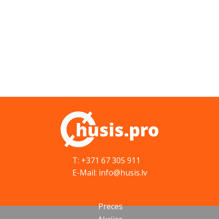
T: +371 67 305 911
E-Mail: info@husis.lv
Preces