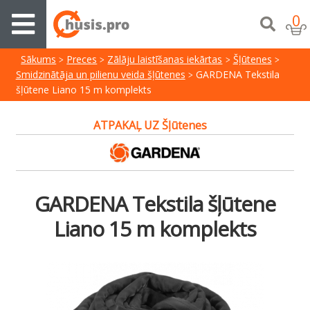
0
Sākums
Preces
Zālāju laistīšanas iekārtas
Šļūtenes
Smidzinātāja un pilienu veida šļūtenes
GARDENA Tekstila
šļūtene Liano 15 m komplekts
ATPAKAĻ UZ Šļūtenes
GARDENA Tekstila šļūtene
Liano 15 m komplekts