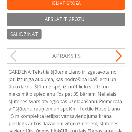
IELIKT GROZĀ
APSKATĪT GROZU
SALĪDZINĀT
APRAKSTS
GARDENA Tekstila šļūtene Liano ir izgatavota no
ļoti izturīga auduma, kas nodrošina īpaši ērtu un
ātru darbu. Šļūtene spēj izturēt lielu slodzi un
maksimālo spiedienu līdz pat 35 bāriem. Nelielais
šļūtenes svars atvieglo tās uzglabāšanu. Piemērota
arī šļūteņu ratiņiem un spolēm. Textile Hose Liano
15 m komplektā ietilpst vītņsavienojuma krāna
pieslēgs ar trīs dažādiem vītņu izmēriem, šļūtenes
savienotājs, ūdens bloķētājs un laistīšanas sprausla.