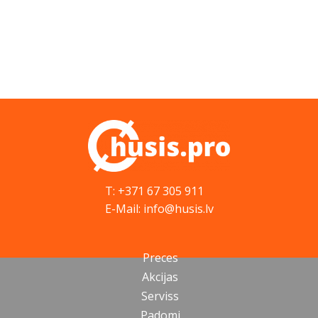
T: +371 67 305 911
E-Mail: info@husis.lv
Preces
Akcijas
Serviss
Padomi