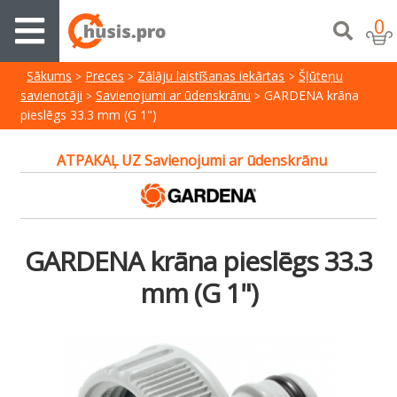
0
Sākums
Preces
Zālāju laistīšanas iekārtas
Šļūteņu
savienotāji
Savienojumi ar ūdenskrānu
GARDENA krāna
pieslēgs 33.3 mm (G 1")
ATPAKAĻ UZ Savienojumi ar ūdenskrānu
GARDENA krāna pieslēgs 33.3
mm (G 1")