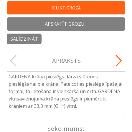
IELIKT GROZĀ
APSKATĪT GROZU
SALĪDZINĀT
APRAKSTS
GARDENA krāna pieslēgs dārza šļūtenes
pieslēgšanai pie krāna. Pateicoties pieslēga īpašajai
formai, tā lietošana ir vienkārša un ērta. GARDENA
vītņsavienojuma krāna pieslēgs ir piemērots
krāniem ar 33,3 mm (G 1″) vītni.
Seko mums: