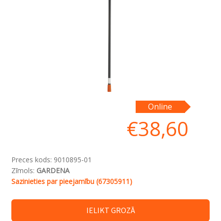
Online
€
38,60
Preces kods:
9010895-01
Zīmols:
GARDENA
Sazinieties par pieejamību (67305911)
IELIKT GROZĀ