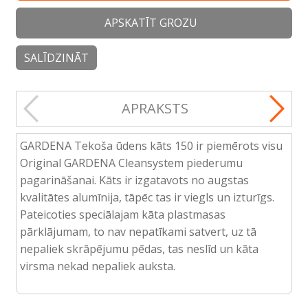
APSKATĪT GROZU
SALĪDZINĀT
APRAKSTS
GARDENA Tekoša ūdens kāts 150 ir piemērots visu
Original GARDENA Cleansystem piederumu
pagarināšanai. Kāts ir izgatavots no augstas
kvalitātes alumīnija, tāpēc tas ir viegls un izturīgs.
Pateicoties speciālajam kāta plastmasas
pārklājumam, to nav nepatīkami satvert, uz tā
nepaliek skrāpējumu pēdas, tas neslīd un kāta
virsma nekad nepaliek auksta.