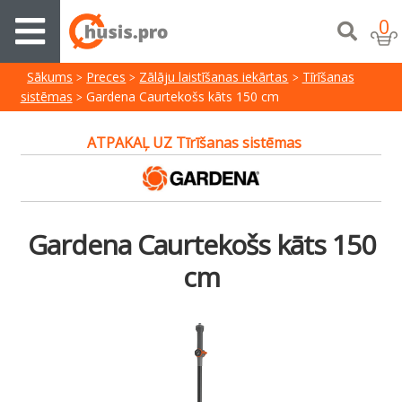
0
Sākums
Preces
Zālāju laistīšanas iekārtas
Tīrīšanas
sistēmas
Gardena Caurtekošs kāts 150 cm
ATPAKAĻ UZ Tīrīšanas sistēmas
Gardena Caurtekošs kāts 150
cm