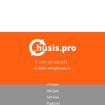
T: +371 67 305 911
E-Mail: info@husis.lv
Preces
Akcijas
Serviss
Padomi