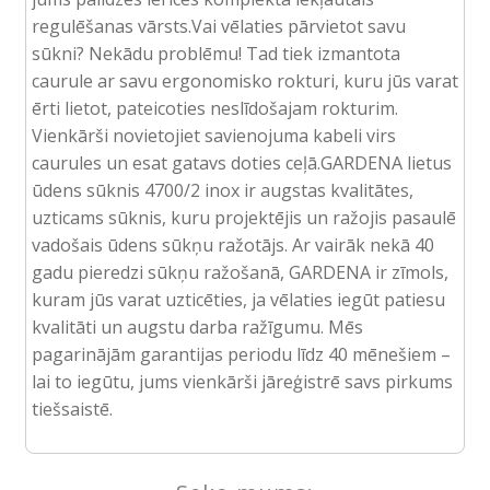
regulēšanas vārsts.Vai vēlaties pārvietot savu
sūkni? Nekādu problēmu! Tad tiek izmantota
caurule ar savu ergonomisko rokturi, kuru jūs varat
ērti lietot, pateicoties neslīdošajam rokturim.
Vienkārši novietojiet savienojuma kabeli virs
caurules un esat gatavs doties ceļā.GARDENA lietus
ūdens sūknis 4700/2 inox ir augstas kvalitātes,
uzticams sūknis, kuru projektējis un ražojis pasaulē
vadošais ūdens sūkņu ražotājs. Ar vairāk nekā 40
gadu pieredzi sūkņu ražošanā, GARDENA ir zīmols,
kuram jūs varat uzticēties, ja vēlaties iegūt patiesu
kvalitāti un augstu darba ražīgumu. Mēs
pagarinājām garantijas periodu līdz 40 mēnešiem –
lai to iegūtu, jums vienkārši jāreģistrē savs pirkums
tiešsaistē.