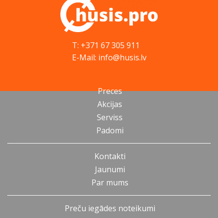
T: +371 67 305 911
E-Mail: info@husis.lv
Preces
Akcijas
Serviss
Padomi
Kontakti
Jaunumi
Par mums
Preču iegādes noteikumi