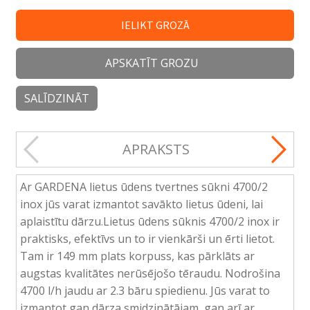
IELIKT GROZĀ
APSKATĪT GROZU
SALĪDZINĀT
APRAKSTS
Ar GARDENA lietus ūdens tvertnes sūkni 4700/2
inox jūs varat izmantot savākto lietus ūdeni, lai
aplaistītu dārzu.Lietus ūdens sūknis 4700/2 inox ir
praktisks, efektīvs un to ir vienkārši un ērti lietot.
Tam ir 149 mm plats korpuss, kas pārklāts ar
augstas kvalitātes nerūsējošo tēraudu. Nodrošina
4700 l/h jaudu ar 2.3 bāru spiedienu. Jūs varat to
izmantot gan dārza smidzinātājam, gan arī ar