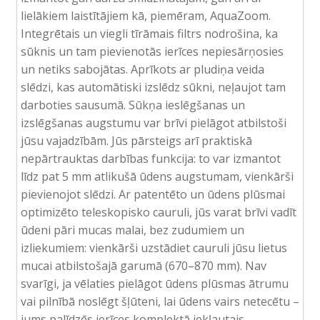
lielākiem laistītājiem kā, piemēram, AquaZoom.
Integrētais un viegli tīrāmais filtrs nodrošina, ka
sūknis un tam pievienotās ierīces nepiesārņosies
un netiks sabojātas. Aprīkots ar pludiņa veida
slēdzi, kas automātiski izslēdz sūkni, neļaujot tam
darboties sausumā. Sūkņa ieslēgšanas un
izslēgšanas augstumu var brīvi pielāgot atbilstoši
jūsu vajadzībām. Jūs pārsteigs arī praktiskā
nepārtrauktas darbības funkcija: to var izmantot
līdz pat 5 mm atlikušā ūdens augstumam, vienkārši
pievienojot slēdzi. Ar patentēto un ūdens plūsmai
optimizēto teleskopisko cauruli, jūs varat brīvi vadīt
ūdeni pāri mucas malai, bez zudumiem un
izliekumiem: vienkārši uzstādiet cauruli jūsu lietus
mucai atbilstošajā garumā (670–870 mm). Nav
svarīgi, ja vēlaties pielāgot ūdens plūsmas ātrumu
vai pilnībā noslēgt šļūteni, lai ūdens vairs netecētu –
jums palīdzēs ierīces komplektā iekļautais