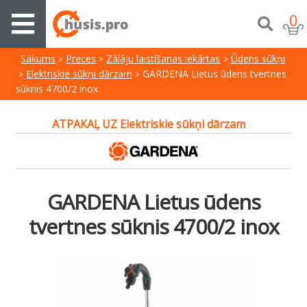
0
Sākums
Preces
Zālāju laistīšanas iekārtas
Ūdens sūkņi
Elektriskie sūkņi dārzam
GARDENA Lietus ūdens tvertnes
sūknis 4700/2 inox
ATPAKAĻ UZ Elektriskie sūkņi dārzam
GARDENA Lietus ūdens
tvertnes sūknis 4700/2 inox