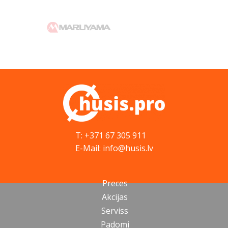
T: +371 67 305 911
E-Mail: info@husis.lv
Preces
Akcijas
Serviss
Padomi