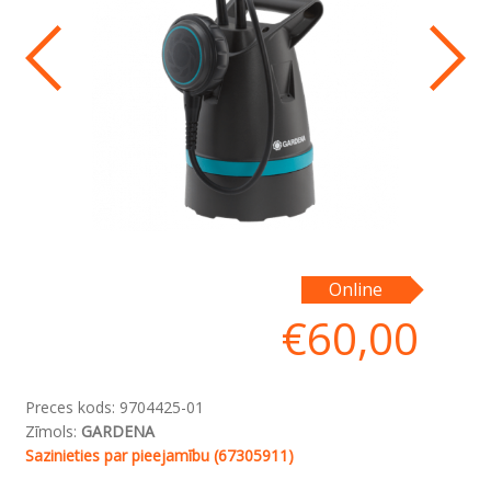
Online
€
60,00
Preces kods:
9704425-01
Zīmols:
GARDENA
Sazinieties par pieejamību (67305911)