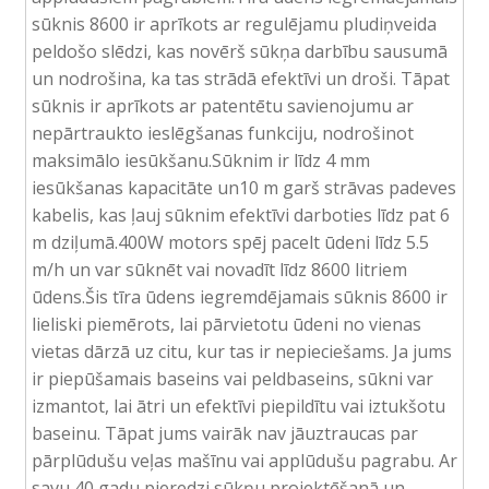
sūknis 8600 ir aprīkots ar regulējamu pludiņveida
peldošo slēdzi, kas novērš sūkņa darbību sausumā
un nodrošina, ka tas strādā efektīvi un droši. Tāpat
sūknis ir aprīkots ar patentētu savienojumu ar
nepārtraukto ieslēgšanas funkciju, nodrošinot
maksimālo iesūkšanu.Sūknim ir līdz 4 mm
iesūkšanas kapacitāte un10 m garš strāvas padeves
kabelis, kas ļauj sūknim efektīvi darboties līdz pat 6
m dziļumā.400W motors spēj pacelt ūdeni līdz 5.5
m/h un var sūknēt vai novadīt līdz 8600 litriem
ūdens.Šis tīra ūdens iegremdējamais sūknis 8600 ir
lieliski piemērots, lai pārvietotu ūdeni no vienas
vietas dārzā uz citu, kur tas ir nepieciešams. Ja jums
ir piepūšamais baseins vai peldbaseins, sūkni var
izmantot, lai ātri un efektīvi piepildītu vai iztukšotu
baseinu. Tāpat jums vairāk nav jāuztraucas par
pārplūdušu veļas mašīnu vai applūdušu pagrabu. Ar
savu 40 gadu pieredzi sūkņu projektēšanā un