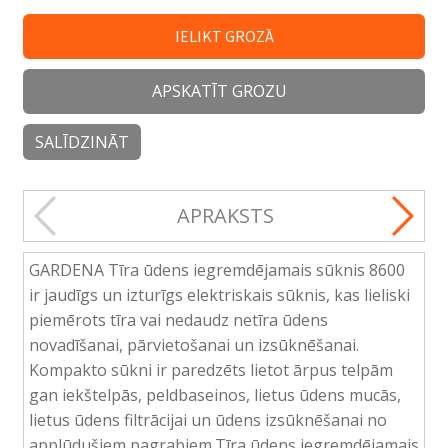
IELIKT GROZĀ
APSKATĪT GROZU
SALĪDZINĀT
APRAKSTS
GARDENA Tīra ūdens iegremdējamais sūknis 8600
ir jaudīgs un izturīgs elektriskais sūknis, kas lieliski
piemērots tīra vai nedaudz netīra ūdens
novadīšanai, pārvietošanai un izsūknēšanai.
Kompakto sūkni ir paredzēts lietot ārpus telpām
gan iekštelpās, peldbaseinos, lietus ūdens mucās,
lietus ūdens filtrācijai un ūdens izsūknēšanai no
applūdušiem pagrabiem.Tīra ūdens iegremdējamais