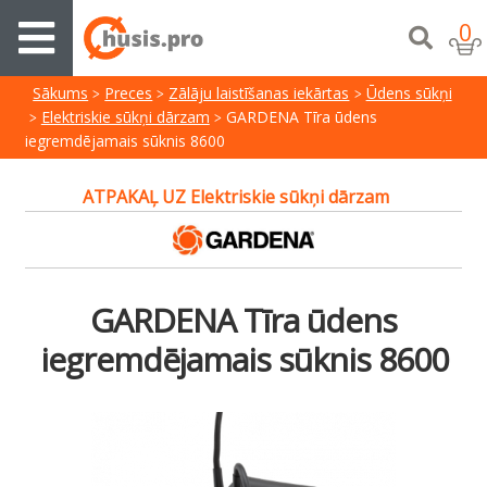
0
Sākums
Preces
Zālāju laistīšanas iekārtas
Ūdens sūkņi
Elektriskie sūkņi dārzam
GARDENA Tīra ūdens
iegremdējamais sūknis 8600
ATPAKAĻ UZ Elektriskie sūkņi dārzam
GARDENA Tīra ūdens
iegremdējamais sūknis 8600